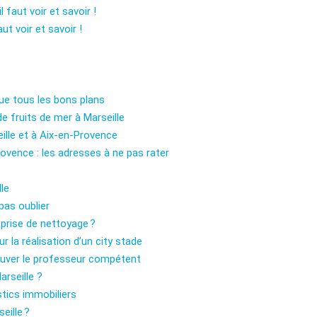
l faut voir et savoir !
aut voir et savoir !
ique tous les bons plans
e fruits de mer à Marseille
ille et à Aix-en-Provence
rovence : les adresses à ne pas rater
le
pas oublier
eprise de nettoyage ?
 la réalisation d’un city stade
rouver le professeur compétent
rseille ?
stics immobiliers
eille ?