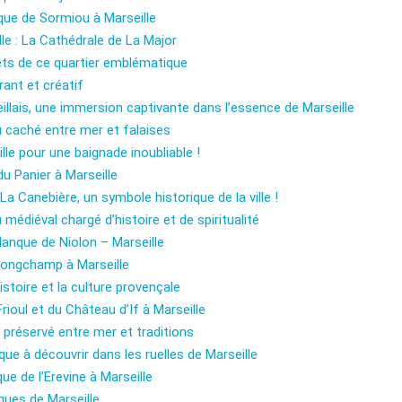
que de Sormiou à Marseille
lle : La Cathédrale de La Major
rets de ce quartier emblématique
rant et créatif
illais, une immersion captivante dans l’essence de Marseille
au caché entre mer et falaises
le pour une baignade inoubliable !
u Panier à Marseille
a Canebière, un symbole historique de la ville !
 médiéval chargé d’histoire et de spiritualité
lanque de Niolon – Marseille
 Longchamp à Marseille
istoire et la culture provençale
rioul et du Château d’If à Marseille
u préservé entre mer et traditions
tique à découvrir dans les ruelles de Marseille
e de l’Erevine à Marseille
ques de Marseille