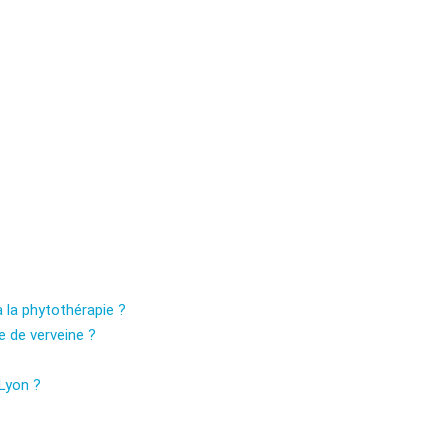
 la phytothérapie ?
le de verveine ?
 Lyon ?