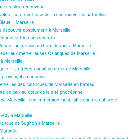
ique en plein renouveau
vélés : comment accéder à ces merveilles naturelles
leue – Marseille
à découvrir absolument à Marseille
écouvrez tous ses secrets !
ouge : un paradis en bord de mer à Marseille
éder aux merveilleuses Calanques de Marseille !
à Marseille
uer – Un trésor caché au cœur de Marseille
sor provençal à découvrir
erveilles des calanques de Marseille en bateau
avre de paix au cœur de la cité phocéenne
e-Marseille : une immersion inoubliable dans la culture et
nedy à Marseille
lanque de Sugiton à Marseille
Marseille
 les meilleurs spots de baignade autour de la cité phocéenne !