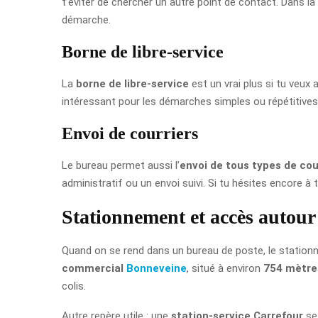
t’éviter de chercher un autre point de contact. Dans la
démarche.
Borne de libre-service
La
borne de libre-service
est un vrai plus si tu veux 
intéressant pour les démarches simples ou répétitives,
Envoi de courriers
Le bureau permet aussi l’
envoi de tous types de cou
administratif ou un envoi suivi. Si tu hésites encore à
Stationnement et accès autou
Quand on se rend dans un bureau de poste, le stationnem
commercial
Bonneveine
, situé à environ
754 mètre
colis.
Autre repère utile : une
station-service Carrefour
se