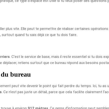
 pratique, ce type d’espace est utile si tu veux poser des questions
aller plus vite. Elle peut te permettre de réaliser certaines opératio
 surtout quand tu sais déjà ce que tu dois faire.
rriers
. C’est le service de base, mais il reste essentiel si tu dois 
 te déplacer, retiens surtout que ce bureau répond aux besoins posta
r du bureau
ent peut vite devenir le point qui fait perdre du temps. Ici, tu as 
s
. Ce n’est pas juste un détail, parce que cela facilite clairement l’a
 trouve à environ
912 mètres
. Ce genre d’information peut sembler 