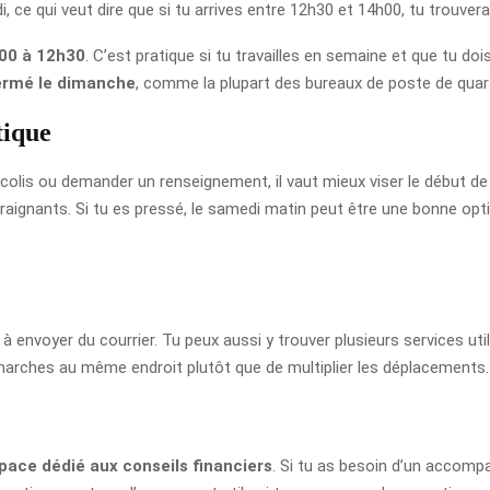
di, ce qui veut dire que si tu arrives entre 12h30 et 14h00, tu trouver
00 à 12h30
. C’est pratique si tu travailles en semaine et que tu d
ermé le dimanche
, comme la plupart des bureaux de poste de quart
tique
n colis ou demander un renseignement, il vaut mieux viser le début de 
ntraignants. Si tu es pressé, le samedi matin peut être une bonne o
 envoyer du courrier. Tu peux aussi y trouver plusieurs services uti
émarches au même endroit plutôt que de multiplier les déplacements.
pace dédié aux conseils financiers
. Si tu as besoin d’un accomp