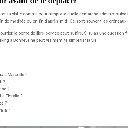
ir avant de te déplacer
rer ta visite comme pour n’importe quelle démarche administrative imp
fin de matinée ou en fin d’après-midi. Ce sont souvent les créneaux o
urrier, la borne de libre-service peut suffire. Si tu as une question
arking à Bonneveine peut vraiment te simplifier la vie.
a à Marseille ?
i ?
nche ?
e Floralia ?
ce ?
alia ?