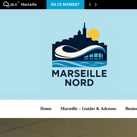
C
Marseille
EN CE MOMENT
26.4
Home
Marseille – Guides & Adresses
Busine