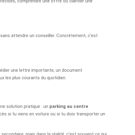
 précises, comprendre une offre ou clarifier une
ns sans attendre un conseiller. Concrètement, c’est
expédier une lettre importante, un document
ux les plus courants du quotidien.
une solution pratique : un
parking au centre
ccès si tu viens en voiture ou si tu dois transporter un
secondaire, mais dans la réalité, c’est souvent ce qui