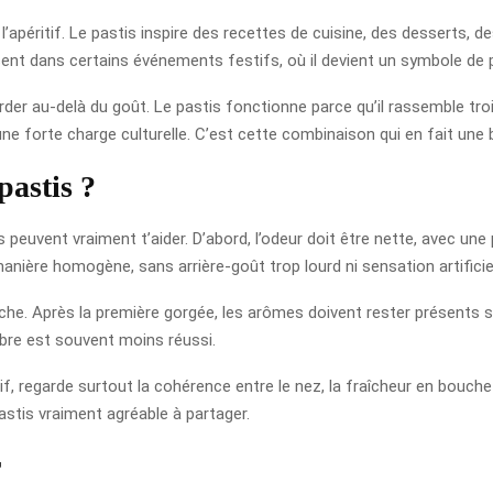
 l’apéritif. Le pastis inspire des recettes de cuisine, des desserts,
résent dans certains événements festifs, où il devient un symbole de 
rder au-delà du goût. Le pastis fonctionne parce qu’il rassemble tr
ne forte charge culturelle. C’est cette combinaison qui en fait une
astis ?
es peuvent vraiment t’aider. D’abord, l’odeur doit être nette, avec un
 manière homogène, sans arrière-goût trop lourd ni sensation artificiel
he. Après la première gorgée, les arômes doivent rester présents sa
ibre est souvent moins réussi.
f, regarde surtout la cohérence entre le nez, la fraîcheur en bouche et
stis vraiment agréable à partager.
r