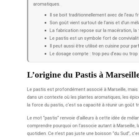
aromatiques.
Il se boit traditionnellement avec de l’eau f
Son goût vient surtout de l’anis et d’un mél
La fabrication repose sur la macération, la f
Le pastis est un symbole fort de convivialit
Il peut aussi être utilisé en cuisine pour pa
Le dosage compte : trop peu d’eau ou trop d
L’origine du Pastis à Marseill
Le pastis est profondément associé à Marseille, mais so
dans un contexte où les plantes aromatiques, les épice
la force du pastis, c’est sa capacité à réunir un goût t
Le mot “pastis” renvoie d’ailleurs à cette idée de mél
comprendre pourquoi on l’associe autant à Marseille, la 
quotidien. Ce n’est pas juste une boisson “du Sud”, c’