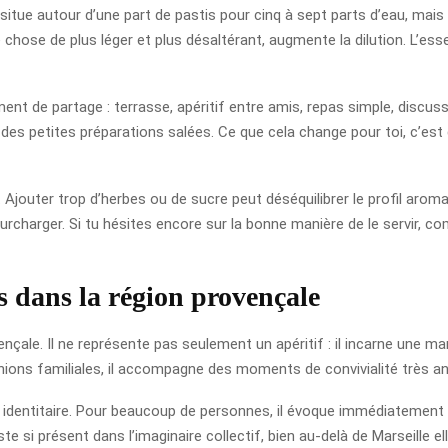
itue autour d’une part de pastis pour cinq à sept parts d’eau, mais 
 chose de plus léger et plus désaltérant, augmente la dilution. L’essen
ent de partage : terrasse, apéritif entre amis, repas simple, discuss
des petites préparations salées. Ce que cela change pour toi, c’est q
Ajouter trop d’herbes ou de sucre peut déséquilibrer le profil aromat
surcharger. Si tu hésites encore sur la bonne manière de le servir,
is dans la région provençale
nçale. Il ne représente pas seulement un apéritif : il incarne une ma
éunions familiales, il accompagne des moments de convivialité très an
identitaire. Pour beaucoup de personnes, il évoque immédiatement le 
este si présent dans l’imaginaire collectif, bien au-delà de Marseille 