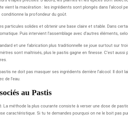
uite vient la macération : les ingrédients sont plongés dans l’alcoo
e conditionne la profondeur du goût.
les particules solides et obtenir une base claire et stable. Dans cert
aromatique. Puis intervient l’assemblage avec d’autres éléments, selon
andard et une fabrication plus traditionnelle se joue surtout sur trois
ètres sont maîtrisés, plus le pastis gagne en finesse. C’est aussi p
res.
 pastis ne doit pas masquer ses ingrédients derrière l’alcool. Il doit l
c de l’eau.
ssociés au Pastis
ué. La méthode la plus courante consiste à verser une dose de pastis 
use caractéristique. Si tu te demandes pourquoi on ne le boit pas pur,