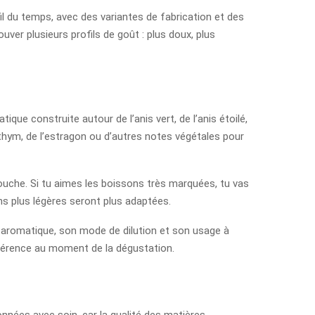
il du temps, avec des variantes de fabrication et des
ver plusieurs profils de goût : plus doux, plus
ue construite autour de l’anis vert, de l’anis étoilé,
 thym, de l’estragon ou d’autres notes végétales pour
ouche. Si tu aimes les boissons très marquées, tu vas
ons plus légères seront plus adaptées.
on aromatique, son mode de dilution et son usage à
différence au moment de la dégustation.
ionnées avec soin, car la qualité des matières