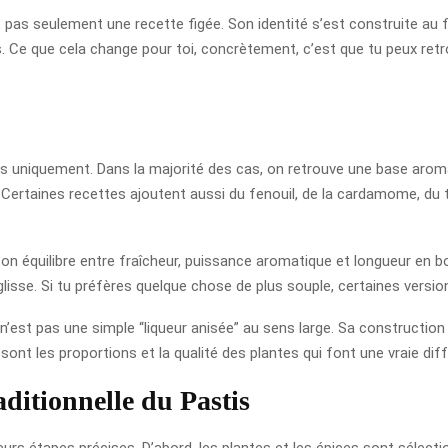
t pas seulement une recette figée. Son identité s’est construite au f
Ce que cela change pour toi, concrètement, c’est que tu peux retrou
s uniquement. Dans la majorité des cas, on retrouve une base aromatiq
. Certaines recettes ajoutent aussi du fenouil, de la cardamome, du
n équilibre entre fraîcheur, puissance aromatique et longueur en b
glisse. Si tu préfères quelque chose de plus souple, certaines versi
s n’est pas une simple “liqueur anisée” au sens large. Sa constructi
ce sont les proportions et la qualité des plantes qui font une vraie 
aditionnelle du Pastis
ieurs étapes précises. D’abord, les plantes et les épices sont sélect