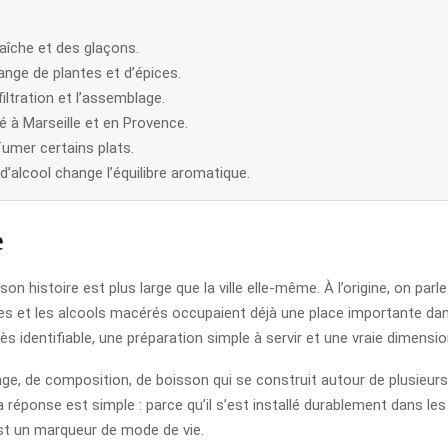
raîche et des glaçons.
ange de plantes et d’épices.
iltration et l’assemblage.
é à Marseille et en Provence.
rfumer certains plats.
’alcool change l’équilibre aromatique.
e
n histoire est plus large que la ville elle-même. À l’origine, on parl
s et les alcools macérés occupaient déjà une place importante dans 
rès identifiable, une préparation simple à servir et une vraie dimensio
ange, de composition, de boisson qui se construit autour de plusieur
réponse est simple : parce qu’il s’est installé durablement dans les 
est un marqueur de mode de vie.