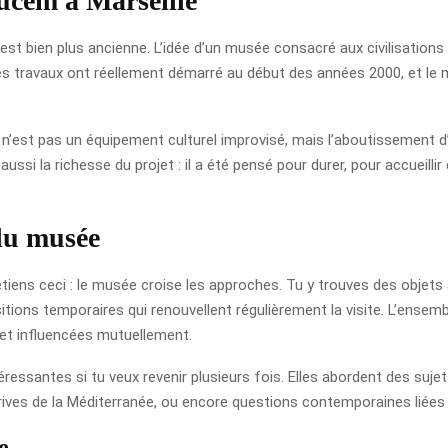
ucem à Marseille
st bien plus ancienne. L’idée d’un musée consacré aux civilisations
Les travaux ont réellement démarré au début des années 2000, et le 
 n’est pas un équipement culturel improvisé, mais l’aboutissement d’
ussi la richesse du projet : il a été pensé pour durer, pour accueillir
 du musée
etiens ceci : le musée croise les approches. Tu y trouves des objet
itions temporaires qui renouvellent régulièrement la visite. L’en
et influencées mutuellement.
essantes si tu veux revenir plusieurs fois. Elles abordent des sujets
s rives de la Méditerranée, ou encore questions contemporaines liées
e