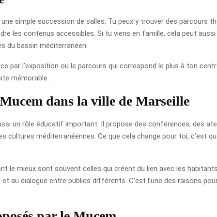
une simple succession de salles. Tu peux y trouver des parcours th
re les contenus accessibles. Si tu viens en famille, cela peut aussi
res du bassin méditerranéen.
 par l’exposition ou le parcours qui correspond le plus à ton centr
isite mémorable.
u Mucem dans la ville de Marseille
ssi un rôle éducatif important. Il propose des conférences, des at
les cultures méditerranéennes. Ce que cela change pour toi, c’est que 
nent le mieux sont souvent celles qui créent du lien avec les habitants
e et au dialogue entre publics différents. C’est l’une des raisons pour
roposés par le Mucem