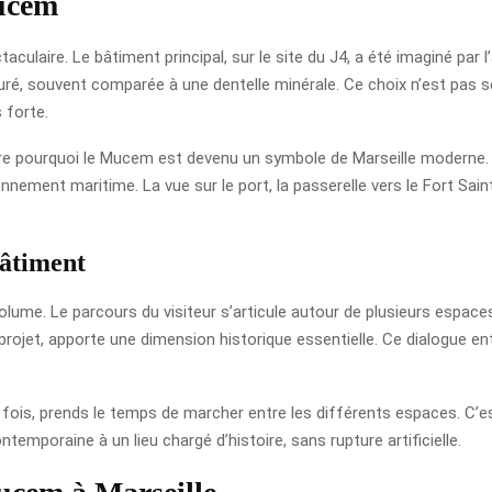
ucem
ulaire. Le bâtiment principal, sur le site du J4, a été imaginé par l
é, souvent comparée à une dentelle minérale. Ce choix n’est pas seul
 forte.
dre pourquoi le Mucem est devenu un symbole de Marseille moderne. Il
ment maritime. La vue sur le port, la passerelle vers le Fort Saint
bâtiment
olume. Le parcours du visiteur s’articule autour de plusieurs esp
u projet, apporte une dimension historique essentielle. Ce dialogue 
fois, prends le temps de marcher entre les différents espaces. C’est
temporaine à un lieu chargé d’histoire, sans rupture artificielle.