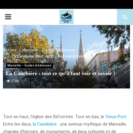
PRIMARY
MENU
Home
Marseille – Guides & Adresses
La Canebière : tout ce qu’il faut voir et savoir !
Marseille – Guides & Adresses
La Canebière : tout ce qu’il faut voir et savoir !
2786
Tout en haut, l’église des Réformés. Tout en bas, le
Vieux-Port
.
Entre les deux,
la Canebière
: une avenue mythique de Marseille,
chargée d’histoire, de monuments, de lieux culturels et de