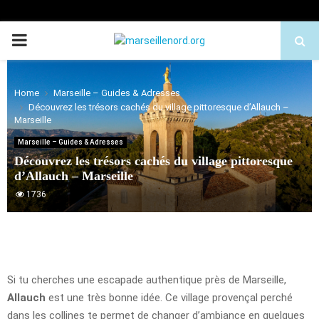
PRIMARY
MENU
Home
Marseille – Guides & Adresses
Découvrez les trésors cachés du village pittoresque d’Allauch –
Marseille
Marseille – Guides & Adresses
Découvrez les trésors cachés du village pittoresque
d’Allauch – Marseille
1736
Si tu cherches une escapade authentique près de Marseille,
Allauch
est une très bonne idée. Ce village provençal perché
dans les collines te permet de changer d’ambiance en quelques