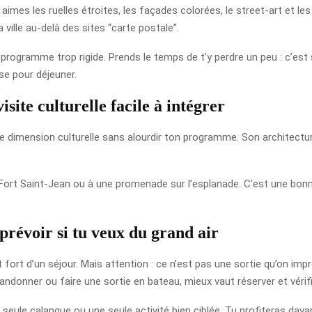
 aimes les ruelles étroites, les façades colorées, le street-art et les
 ville au-delà des sites “carte postale”.
ns programme trop rigide. Prends le temps de t’y perdre un peu : c’est
se pour déjeuner.
site culturelle facile à intégrer
ne dimension culturelle sans alourdir ton programme. Son architectur
ort Saint-Jean ou à une promenade sur l’esplanade. C’est une bonne o
prévoir si tu veux du grand air
rt d’un séjour. Mais attention : ce n’est pas une sortie qu’on impr
randonner ou faire une sortie en bateau, mieux vaut réserver et vérifi
e seule calanque ou une seule activité bien ciblée. Tu profiteras dava