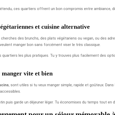
détendu, ces quartiers offrent un bon compromis entre ambiance, div
égétariennes et cuisine alternative
u cherches des brunchs, des plats végétariens ou vegan, ou des adr
 veulent manger bon sans forcément viser le très classique.
es quartiers les plus pratiques. Tu y trouves plus facilement des opti
 manger vite et bien
ucins
, sont utiles si tu veux manger simple, rapide et goûteux. Dans 
 accessibles.
tin puis garde un déjeuner léger. Tu économises du temps tout en dé
bergement pour un séjour mémorable à