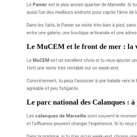
Le
Panier
est le plus ancien quartier de Marseille. Si tu
aussi l’un des meilleurs endroits pour capter l’âme de la
Dans les faits, le Panier se visite très bien à pied, sa
entre une galerie, une boutique artisanale et une adres
Le MuCEM et le front de mer : la vi
Le
MuCEM
est un excellent choix si tu veux ajouter u
font une visite très rentable sur un week-end.
Concrètement, tu peux l’associer à une balade vers le F
agréable et peu fatigante.
Le parc national des Calanques : à 
Les
calanques de Marseille
sont souvent le moment fo
et l’affluence peuvent changer l’expérience. Si tu veux 
Dans la pratique, si tu n’as qu’un week-end, choisis un