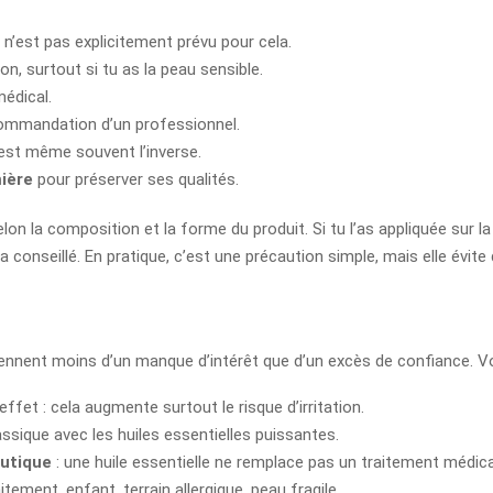
t n’est pas explicitement prévu pour cela.
on, surtout si tu as la peau sensible.
édical.
mmandation d’un professionnel.
’est même souvent l’inverse.
mière
pour préserver ses qualités.
elon la composition et la forme du produit. Si tu l’as appliquée sur la 
 conseillé. En pratique, c’est une précaution simple, mais elle évit
ennent moins d’un manque d’intérêt que d’un excès de confiance. Voi
ffet : cela augmente surtout le risque d’irritation.
assique avec les huiles essentielles puissantes.
eutique
: une huile essentielle ne remplace pas un traitement médica
itement, enfant, terrain allergique, peau fragile.