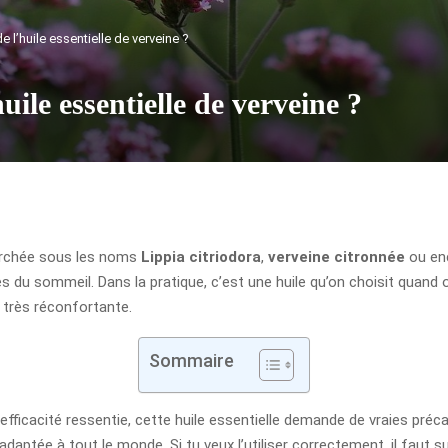
e l’huile essentielle de verveine ?
huile essentielle de verveine ?
herchée sous les noms
Lippia citriodora
,
verveine citronnée
ou en
les du sommeil. Dans la pratique, c’est une huile qu’on choisit quand
t très réconfortante.
Sommaire
fficacité ressentie, cette huile essentielle demande de vraies précaut
adaptée à tout le monde. Si tu veux l’utiliser correctement, il faut 