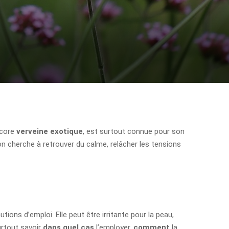
core
verveine exotique
, est surtout connue pour son
 on cherche à retrouver du calme, relâcher les tensions
ions d’emploi. Elle peut être irritante pour la peau,
surtout savoir
dans quel cas
l’employer,
comment
la