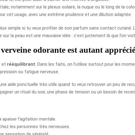
étale, notamment sur le plexus solaire, la nuque ou le long de la colo
pour cet usage, avec une extrême prudence et une dilution adaptée.
plus simple si tu veux profiter de son parfum sans contact cutané. Le
 sur la peau est une mauvaise idée : c’est justement là que l’on voit 
e verveine odorante est autant appréci
t
et
rééquilibrant
. Dans les faits, on l’utilise surtout pour les mo
ppression ou fatigue nerveuse.
 une aide ponctuelle très utile quand tu veux retrouver un peu de rec
mpagner un rituel du soir, une phase de tension ou un besoin de recen
à apaiser l’agitation mentale.
 chez les personnes très nerveuses.
une sensation de sérénité.