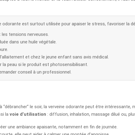
ine odorante est surtout utilisée pour apaiser le stress, favoriser l
et les tensions nerveuses.
diluée dans une huile végétale.
pure.
l’allaitement et chez le jeune enfant sans avis médical.
r la peau si le produit est photosensibilisant.
 demander conseil à un professionnel.
 “débrancher” le soir, la verveine odorante peut être intéressante, m
si la
voie d’utilisation
: diffusion, inhalation, massage dilué ou, pl
réer une ambiance apaisante, notamment en fin de journée.
courte, elle peut aider à calmer une montée d’angoisse.