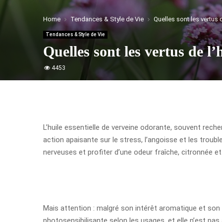
Home
Tendances & Style de Vie
Quelles sont les vertus d
Tendances & Style de Vie
Quelles sont les vertus de l’
4453
L’huile essentielle de verveine odorante, souvent rec
action apaisante sur le stress, l’angoisse et les troub
nerveuses et profiter d’une odeur fraîche, citronnée e
Mais attention : malgré son intérêt aromatique et son e
photosensibilisante selon les usages, et elle n’est pas 