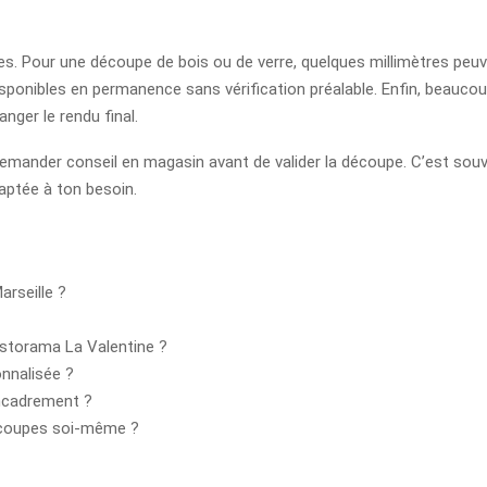
es. Pour une découpe de bois ou de verre, quelques millimètres peuven
isponibles en permanence sans vérification préalable. Enfin, beauco
nger le rendu final.
e demander conseil en magasin avant de valider la découpe. C’est sou
aptée à ton besoin.
rseille ?
storama La Valentine ?
nnalisée ?
encadrement ?
découpes soi-même ?