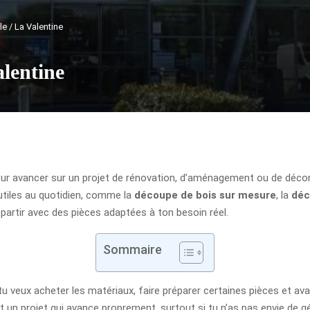
e / La Valentine
lentine
ur avancer sur un projet de rénovation, d’aménagement ou de déco
 utiles au quotidien, comme la
découpe de bois sur mesure
, la
déc
epartir avec des pièces adaptées à ton besoin réel.
Sommaire
veux acheter les matériaux, faire préparer certaines pièces et avanc
t un projet qui avance proprement, surtout si tu n’as pas envie de g