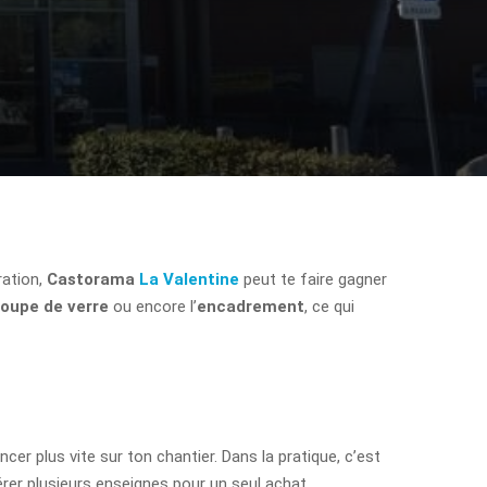
ration,
Castorama
La Valentine
peut te faire gagner
oupe de verre
ou encore l’
encadrement
, ce qui
er plus vite sur ton chantier. Dans la pratique, c’est
érer plusieurs enseignes pour un seul achat.