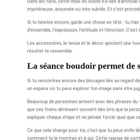
Dans les faits, cette mise en scène n’a rien d’artificiel
mystérieuse, assumée ou très subtile. Et c’est précis
Si tu hésites encore, garde une chose en tête : tu n’as
d’ensemble, l’expression, l’attitude et l’émotion. C’es
Les accessoires, la tenue et le décor ajoutent une touc
résultat te ressemble.
La séance boudoir permet de s
Si tu rencontres encore des blocages liés au regard des
un espace où tu peux explorer ton image sans être ju
Beaucoup de personnes arrivent avec des phrases du type
que ces freins diminuent souvent dès lors que la person
expliquer chaque étape et ne jamais forcer quoi que ce
Ce que cela change pour toi, c’est que tu peux enfin di
comment tu le montres et à qui. Cette reprise de contr