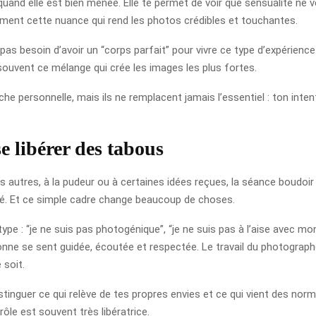
 quand elle est bien menée. Elle te permet de voir que sensualité ne v
ément cette nuance qui rend les photos crédibles et touchantes.
 pas besoin d’avoir un “corps parfait” pour vivre ce type d’expérien
t souvent ce mélange qui crée les images les plus fortes.
he personnelle, mais ils ne remplacent jamais l’essentiel : ton inte
e libérer des tabous
 autres, à la pudeur ou à certaines idées reçues, la séance boudoir pe
gé. Et ce simple cadre change beaucoup de choses.
 : “je ne suis pas photogénique”, “je ne suis pas à l’aise avec mon c
ne se sent guidée, écoutée et respectée. Le travail du photographe es
 soit.
stinguer ce qui relève de tes propres envies et ce qui vient des nor
ôle est souvent très libératrice.