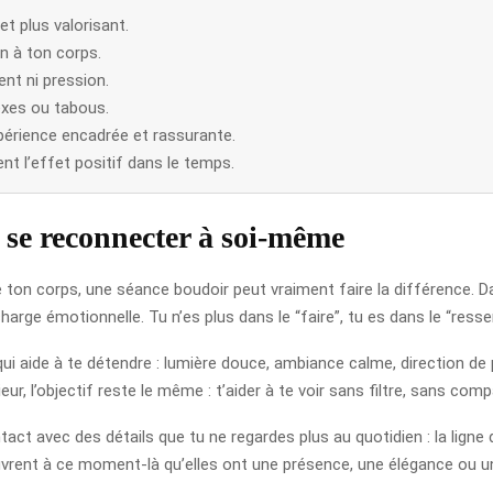
 et plus valorisant.
on à ton corps.
ent ni pression.
exes ou tabous.
xpérience encadrée et rassurante.
nt l’effet positif dans le temps.
 se reconnecter à soi-même
ton corps, une séance boudoir peut vraiment faire la différence. Da
 charge émotionnelle. Tu n’es plus dans le “faire”, tu es dans le “ress
i aide à te détendre : lumière douce, ambiance calme, direction de
ieur, l’objectif reste le même : t’aider à te voir sans filtre, sans c
act avec des détails que tu ne regardes plus au quotidien : la ligne 
rent à ce moment-là qu’elles ont une présence, une élégance ou un