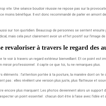
 trop vite. Une séance boudoir réussie ne repose pas sur la provocat
rience moins bénéfique. Il est donc recommandé de parler en amont de
 aussi sur ton quotidien. Beaucoup de personnes se sentent ensuite 
ical, mais cela peut clairement avoir un effet positif sur l’image de 
 revaloriser à travers le regard des a
e te voir à travers un regard extérieur bienveillant. Et ce point es
 miroir professionnel : il capte ce que toi, tu ne remarques plus.
 éléments : l’attention portée à ta posture, la manière dont on te di
ent pas : elles révèlent une version plus juste, plus flatteuse et so
être encore plus marquant. Les photos deviennent alors un support de
specter un point essentiel : chacun doit être à l’aise avec l’idée et 