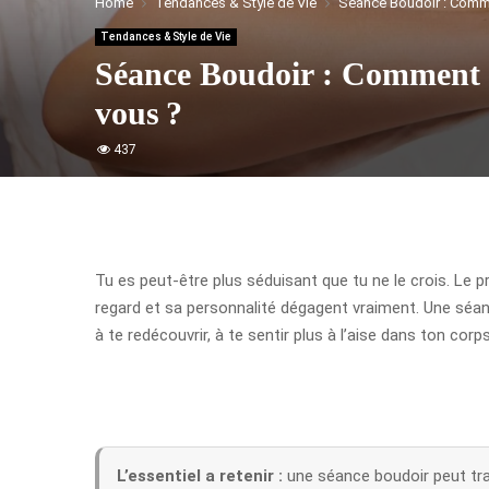
Home
Tendances & Style de Vie
Séance Boudoir : Commen
Tendances & Style de Vie
Séance Boudoir : Comment rév
vous ?
437
Tu es peut-être plus séduisant que tu ne le crois. Le
regard et sa personnalité dégagent vraiment. Une séan
à te redécouvrir, à te sentir plus à l’aise dans ton c
L’essentiel a retenir :
une séance boudoir peut tra