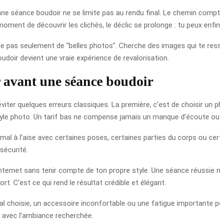
nne séance boudoir ne se limite pas au rendu final. Le chemin compte
 moment de découvrir les clichés, le déclic se prolonge : tu peux enf
rche pas seulement de “belles photos”. Cherche des images qui te res
oudoir devient une vraie expérience de revalorisation.
r avant une séance boudoir
éviter quelques erreurs classiques. La première, c’est de choisir un 
yle photo. Un tarif bas ne compense jamais un manque d’écoute ou
 mal à l’aise avec certaines poses, certaines parties du corps ou cer
sécurité.
nternet sans tenir compte de ton propre style. Une séance réussie n’
t. C’est ce qui rend le résultat crédible et élégant.
mal choisie, un accessoire inconfortable ou une fatigue importante 
 avec l’ambiance recherchée.