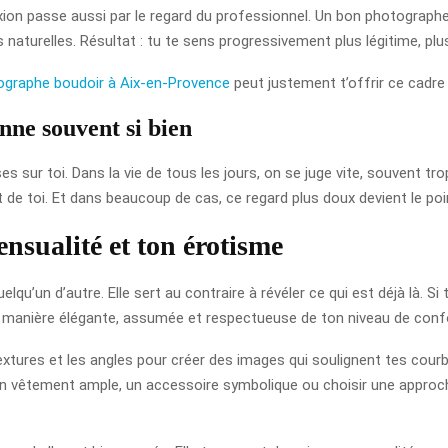
xion passe aussi par le regard du professionnel. Un bon photographe
 naturelles. Résultat : tu te sens progressivement plus légitime, pl
ographe boudoir à Aix-en-Provence
peut justement t’offrir ce cadre 
nne souvent si bien
s sur toi. Dans la vie de tous les jours, on se juge vite, souvent tro
nt de toi. Et dans beaucoup de cas, ce regard plus doux devient le po
ensualité et ton érotisme
qu’un d’autre. Elle sert au contraire à révéler ce qui est déjà là. 
e manière élégante, assumée et respectueuse de ton niveau de conf
xtures et les angles pour créer des images qui soulignent tes courbe
, un vêtement ample, un accessoire symbolique ou choisir une approche