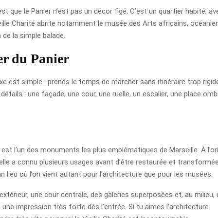
est que le Panier n’est pas un décor figé. C’est un quartier habité, av
lle Charité abrite notamment le musée des Arts africains, océanien
 de la simple balade.
ier du Panier
lexe est simple : prends le temps de marcher sans itinéraire trop rigid
tails : une façade, une cour, une ruelle, un escalier, une place om
té est l’un des monuments les plus emblématiques de Marseille. À l’ori
s elle a connu plusieurs usages avant d’être restaurée et transformé
un lieu où l’on vient autant pour l’architecture que pour les musées.
extérieur, une cour centrale, des galeries superposées et, au milieu,
une impression très forte dès l’entrée. Si tu aimes l’architecture