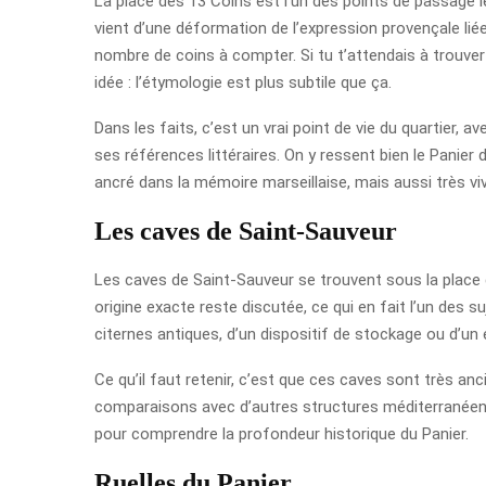
La place des 13 Coins est l’un des points de passage 
vient d’une déformation de l’expression provençale liée
nombre de coins à compter. Si tu t’attendais à trouver 
idée : l’étymologie est plus subtile que ça.
Dans les faits, c’est un vrai point de vie du quartier, a
ses références littéraires. On y ressent bien le Panier d
ancré dans la mémoire marseillaise, mais aussi très vi
Les caves de Saint-Sauveur
Les caves de Saint-Sauveur se trouvent sous la place 
origine exacte reste discutée, ce qui en fait l’un des s
citernes antiques, d’un dispositif de stockage ou d’un
Ce qu’il faut retenir, c’est que ces caves sont très anc
comparaisons avec d’autres structures méditerranéennes 
pour comprendre la profondeur historique du Panier.
Ruelles du Panier