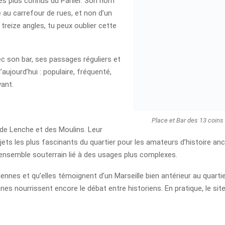
les plus connus du Panier. Son nom
 au carrefour de rues, et non d’un
treize angles, tu peux oublier cette
vec son bar, ses passages réguliers et
’aujourd’hui : populaire, fréquenté,
vant.
Place et Bar des 13 coins
de Lenche et des Moulins. Leur
ujets les plus fascinants du quartier pour les amateurs d’histoire anci
 ensemble souterrain lié à des usages plus complexes.
iennes et qu’elles témoignent d’un Marseille bien antérieur au quarti
nourrissent encore le débat entre historiens. En pratique, le site n’