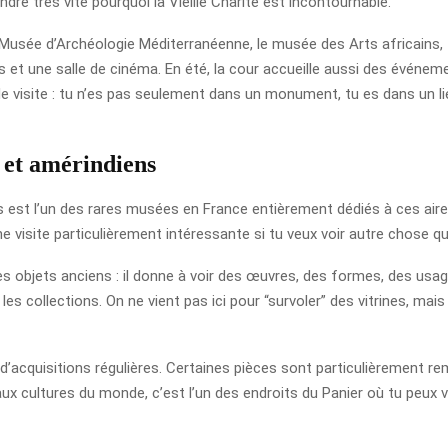
ndre très vite pourquoi la Vieille Charité est incontournable.
 le Musée d’Archéologie Méditerranéenne, le musée des Arts africains,
 et une salle de cinéma. En été, la cour accueille aussi des événem
de visite : tu n’es pas seulement dans un monument, tu es dans un li
s et amérindiens
est l’un des rares musées en France entièrement dédiés à ces aires 
ne visite particulièrement intéressante si tu veux voir autre chose q
bjets anciens : il donne à voir des œuvres, des formes, des usage
s collections. On ne vient pas ici pour “survoler” des vitrines, mai
’acquisitions régulières. Certaines pièces sont particulièrement re
u aux cultures du monde, c’est l’un des endroits du Panier où tu peux