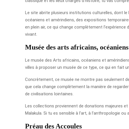
classique et les lieux chargés d’histoire, tu vas compre
Le site abrite plusieurs institutions culturelles, dont
océaniens et amérindiens, des expositions temporaires
en plein air, ce qui change complètement l’expérience 
vivant.
Musée des arts africains, océanien
Le musée des Arts africains, océaniens et amérindiens 
villes à proposer un musée de ce type, ce qui en fait u
Concrètement, ce musée ne montre pas seulement des o
que cela change complètement la manière de regarder le
de civilisations lointaines.
Les collections proviennent de donations majeures et d
Malakula. Si tu es sensible à l’art, à l’anthropologie o
Préau des Accoules