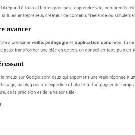
 il répond à trois attentes précises : apprendre vite, comprendre cl
ut si tu es entrepreneur, créateur de contenu, freelance ou simpleme
re avancer
acité à combiner
veille
,
pédagogie
et
application concrète
. Tu ne
 tu peux transformer une idée en action, un conseil en test, puis un 
éressant
le mieux sur Google sont ceux qui apportent une vraie réponse à une
ssage, un blog orienté expertise et clarté te fait gagner du temps. 
 de la précision et de la valeur utile.
.