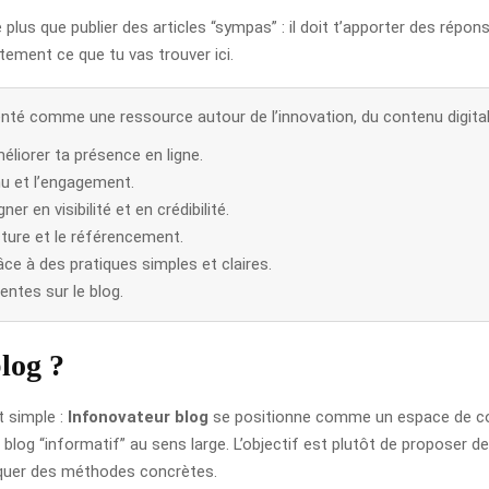
us que publier des articles “sympas” : il doit t’apporter des répon
tement ce que tu vas trouver ici.
té comme une ressource autour de l’innovation, du contenu digital e
liorer ta présence en ligne.
nu et l’engagement.
r en visibilité et en crédibilité.
ecture et le référencement.
ce à des pratiques simples et claires.
ntes sur le blog.
log ?
t simple :
Infonovateur blog
se positionne comme un espace de conte
 blog “informatif” au sens large. L’objectif est plutôt de proposer 
iquer des méthodes concrètes.