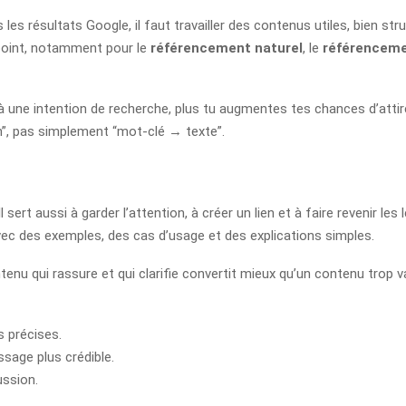
es résultats Google, il faut travailler des contenus utiles, bien str
e point, notamment pour le
référencement naturel
, le
référenceme
e intention de recherche, plus tu augmentes tes chances d’attirer d
”, pas simplement “mot-clé → texte”.
l sert aussi à garder l’attention, à créer un lien et à faire revenir le
ec des exemples, des cas d’usage et des explications simples.
nu qui rassure et qui clarifie convertit mieux qu’un contenu trop 
 précises.
sage plus crédible.
ussion.