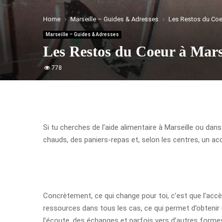
Home
Marseille – Guides & Adresses
Les Restos du Coeu
Marseille – Guides & Adresses
Les Restos du Coeur à Marse
778
Si tu cherches de l’aide alimentaire à Marseille ou dans
chauds, des paniers-repas et, selon les centres, un ac
Concrètement, ce qui change pour toi, c’est que l’accès
ressources dans tous les cas, ce qui permet d’obtenir 
l’écoute, des échanges et parfois vers d’autres form