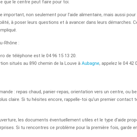
e que le centre peut faire pour toi.
e important, non seulement pour l’aide alimentaire, mais aussi pour 
ilité, à poser leurs questions et à avancer dans leurs démarches. Ce
ompliqué.
du-Rhône :
ro de téléphone est le 04 96 15 13 20.
rtion situés au 890 chemin de la Louve à
Aubagne
, appelez le 04 42 
ande : repas chaud, panier-repas, orientation vers un centre, ou beso
lus claire. Si tu hésites encore, rappelle-toi qu’un premier contact t
erture, les documents éventuellement utiles et le type d’aide propo
prises. Si tu rencontres ce problème pour la première fois, garde en