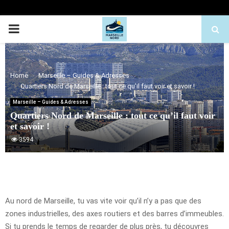
PRIMARY
MENU
Home
Marseille – Guides & Adresses
Quartiers Nord de Marseille : tout ce qu’il faut voir et savoir !
Marseille – Guides & Adresses
Quartiers Nord de Marseille : tout ce qu’il faut voir
et savoir !
3594
Au nord de Marseille, tu vas vite voir qu’il n’y a pas que des
zones industrielles, des axes routiers et des barres d’immeubles.
Si tu prends le temps de regarder de plus près, tu découvres