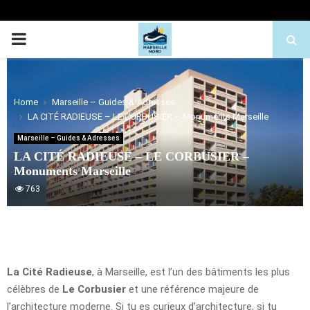
PRIMARY
MENU
Home
Marseille – Guides & Adresses
LA CITÉ RADIEUSE – LE CORBUSIER – Monuments Marseille
Marseille – Guides & Adresses
LA CITÉ RADIEUSE – LE CORBUSIER –
Monuments Marseille
763
La Cité Radieuse
, à Marseille, est l’un des bâtiments les plus
célèbres de
Le Corbusier
et une référence majeure de
l’architecture moderne. Si tu es curieux d’architecture, si tu