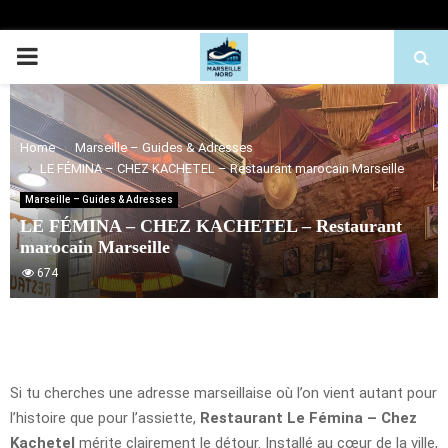
PRIMARY
MENU
Home
Marseille – Guides & Adresses
LE FÉMINA – CHEZ KACHETEL – Restaurant marocain Marseille
Marseille – Guides & Adresses
LE FÉMINA – CHEZ KACHETEL – Restaurant
marocain Marseille
674
Si tu cherches une adresse marseillaise où l’on vient autant pour
l’histoire que pour l’assiette,
Restaurant Le Fémina – Chez
Kachetel
mérite clairement le détour. Installé au cœur de la ville,