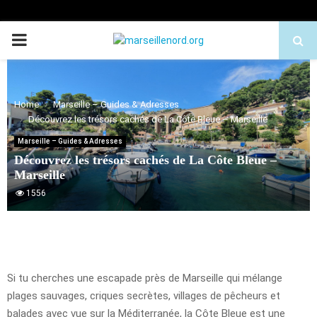
PRIMARY
MENU
Home
Marseille – Guides & Adresses
Découvrez les trésors cachés de La Côte Bleue – Marseille
Marseille – Guides & Adresses
Découvrez les trésors cachés de La Côte Bleue –
Marseille
1556
Si tu cherches une escapade près de Marseille qui mélange
plages sauvages, criques secrètes, villages de pêcheurs et
balades avec vue sur la Méditerranée, la Côte Bleue est une