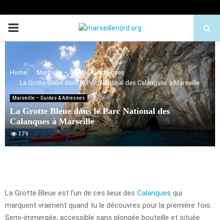
PRIMARY
MENU
Home
Marseille – Guides & Adresses
La Grotte Bleue dans le Parc National des Calanques à Marseille
Marseille – Guides & Adresses
La Grotte Bleue dans le Parc National des
Calanques à Marseille
179
La Grotte Bleue est l’un de ces lieux des
Calanques
qui
marquent vraiment quand tu le découvres pour la première fois.
Semi-immergée, accessible sans plongée bouteille et située