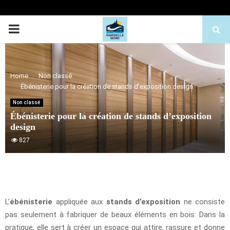
PRIMARY
MENU
Home
Non classé
Ébénisterie pour la création de stands d’exposition design
Non classé
Ébénisterie pour la création de stands d’exposition
design
827
L’
ébénisterie
appliquée aux
stands d’exposition
ne consiste
pas seulement à fabriquer de beaux éléments en bois. Dans la
pratique, elle sert à créer un espace qui attire, rassure et donne