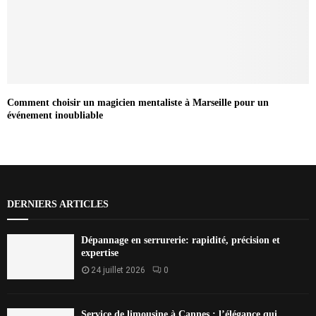
Comment choisir un magicien mentaliste à Marseille pour un
événement inoubliable
DERNIERS ARTICLES
Dépannage en serrurerie: rapidité, précision et
expertise
24 juillet 2026
0
Service de limousine à Cannes : l’élégance qui