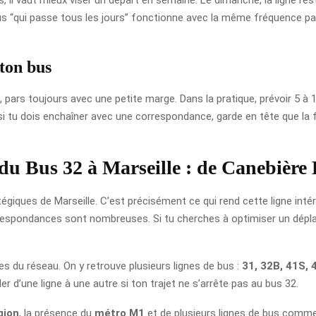
us “qui passe tous les jours” fonctionne avec la même fréquence par
 ton bus
, pars toujours avec une petite marge. Dans la pratique, prévoir 5 à 
 si tu dois enchaîner avec une correspondance, garde en tête que l
 du Bus 32 à Marseille : de Canebièr
égiques de Marseille. C’est précisément ce qui rend cette ligne intér
respondances sont nombreuses. Si tu cherches à optimiser un déplac
ues du réseau. On y retrouve plusieurs lignes de bus :
31, 32B, 41S, 4
er d’une ligne à une autre si ton trajet ne s’arrête pas au bus 32.
gion
, la présence du
métro M1
et de plusieurs lignes de bus comm