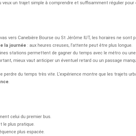
u veux un trajet simple à comprendre et suffisamment régulier pour êt
 vas vers Canebière Bourse ou St Jérôme IUT, les horaires ne sont p
e la journée
: aux heures creuses, l’attente peut être plus longue.
aines stations permettent de gagner du temps avec le métro ou une 
ortant, mieux vaut anticiper un éventuel retard ou un passage manq
ire perdre du temps très vite. L’expérience montre que les trajets 
ance
.
ment celui du premier bus.
t le plus pratique.
réquence plus espacée.