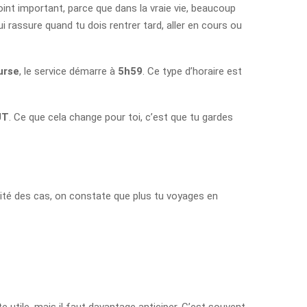
point important, parce que dans la vraie vie, beaucoup
ui rassure quand tu dois rentrer tard, aller en cours ou
urse
, le service démarre à
5h59
. Ce type d’horaire est
UT
. Ce que cela change pour toi, c’est que tu gardes
rité des cas, on constate que plus tu voyages en
e utile, mais il faut davantage anticiper. C’est souvent