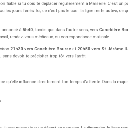
tion fiable si tu dois te déplacer régulièrement à Marseille. C’est un 
es jours fériés. Ici, ce n’est pas le cas : la ligne reste active, ce q
 annoncé à
5h40
, tandis que dans l’autre sens, vers
Canebière Bo
travail, rendez-vous médicaux, ou correspondance matinale.
nviron
21h30 vers Canebière Bourse
et
20h50 vers St Jérôme I
sans devoir te précipiter trop tôt vers l’arrêt.
s
rce qu’elle influence directement ton temps d’attente. Dans la majo
s
 il vaut mieux viser un départ en semaine. Le dimanche, la ligne rest