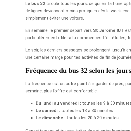
Le
bus 32
circule tous les jours, ce qui en fait une op
de lignes deviennent moins pratiques dès le week-end ou l
simplement éviter une voiture.
En semaine, le premier départ vers
St Jérôme IUT
est
particulièrement utile si tu commences tôt : études, 
Le soir, les derniers passages se prolongent jusqu’à e
une certaine marge pour tes activités de fin de journée, 
Fréquence du bus 32 selon les jour
La fréquence est un autre point à regarder de près, pa
semaine, plus l’offre est confortable.
Du lundi au vendredi :
toutes les 9 à 30 minute
Le samedi :
toutes les 13 à 30 minutes
Le dimanche :
toutes les 20 à 30 minutes
Concrètement, si tu veux éviter de patienter longtemps,