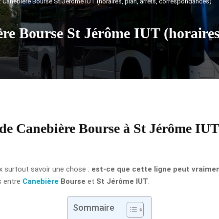
 : Canebière Bourse St Jérôme IUT (horaires, plan, arrêts, correspondances)
ère Bourse St Jérôme IUT (horaires,
 de Canebière Bourse à St Jérôme IUT (
ux surtout savoir une chose :
est-ce que cette ligne peut vraime
s entre
Canebière
Bourse
et
St Jérôme IUT
.
Sommaire