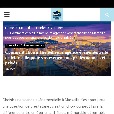
PRIMARY
MENU
Home
Marseille – Guides & Adresses
Comment choisir la meilleure agence événementielle de Marseille
pour vos événements professionnels et privés
Marseille – Guides & Adresses
Comment choisir la meilleure agence événementielle
de Marseille pour vos événements professionnels et
privés
252
Choisir une agence événementielle à Marseille n’est pas juste
une question de prestataire : c’est un choix qui peut faire la
différence entre un événement fluide, mémorable et rentable,