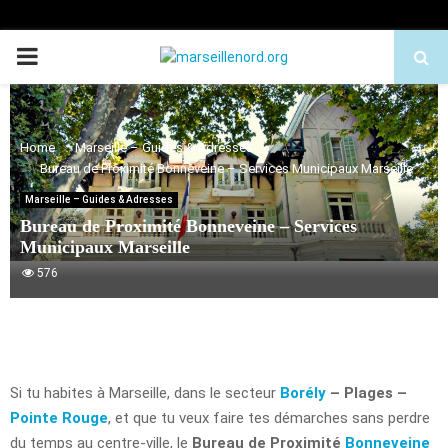
PRIMARY
MENU
Home
Marseille – Guides & Adresses
Bureau de Proximité Bonneveine – Services Municipaux Marseille
Marseille – Guides & Adresses
Bureau de Proximité Bonneveine – Services
Municipaux Marseille
576
Si tu habites à Marseille, dans le secteur
Borély
– Plages –
Pointe Rouge
, et que tu veux faire tes démarches sans perdre
du temps au centre-ville, le
Bureau de Proximité
Bonneveine