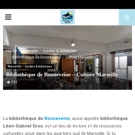
PRIMARY
MENU
Home
Marseille – Guides & Adresses
Bibliothèque de Bonneveine – Culture Marseille
Marseille – Guides & Adresses
Bibliothèque de Bonneveine – Culture Marseille
731
La
bibliothèque de
Bonneveine
, aussi appelée
bibliothèque
Léon-Gabriel Gros
, est un lieu de lecture et de ressources
culturelles situé dans les quartiers sud de Marseille. Si tu