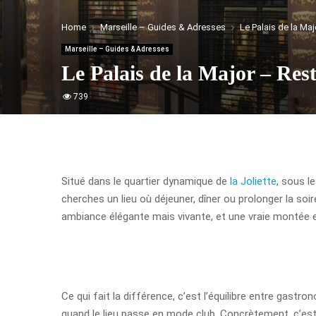
Home
Marseille – Guides & Adresses
Le Palais de la Ma
Marseille – Guides & Adresses
Le Palais de la Major – Res
739
Situé dans le quartier dynamique de
la Joliette
, sous l
cherches un lieu où déjeuner, dîner ou prolonger la soi
ambiance élégante mais vivante, et une vraie montée en 
Ce qui fait la différence, c’est l’équilibre entre gast
quand le lieu passe en mode club. Concrètement, c’est 