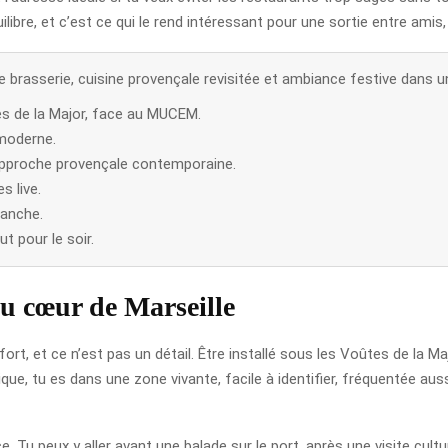
ilibre, et c’est ce qui le rend intéressant pour une sortie entre amis
e brasserie, cuisine provençale revisitée et ambiance festive dans u
tes de la Major, face au MUCEM.
moderne.
 approche provençale contemporaine.
s live.
manche.
t pour le soir.
u cœur de Marseille
ort, et ce n’est pas un détail. Être installé sous les Voûtes de la M
que, tu es dans une zone vivante, facile à identifier, fréquentée aussi
 Tu peux y aller avant une balade sur le port, après une visite cult