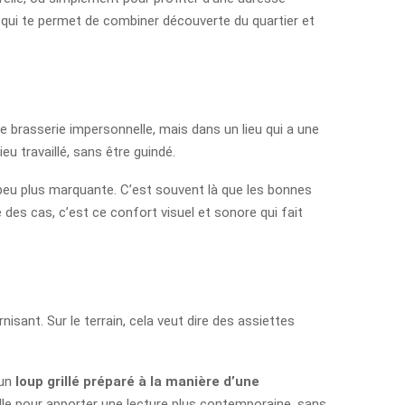
oit qui te permet de combiner découverte du quartier et
e brasserie impersonnelle, mais dans un lieu qui a une
u travaillé, sans être guindé.
 peu plus marquante. C’est souvent là que les bonnes
 des cas, c’est ce confort visuel et sonore qui fait
isant. Sur le terrain, cela veut dire des assiettes
 un
loup grillé préparé à la manière d’une
aille pour apporter une lecture plus contemporaine, sans