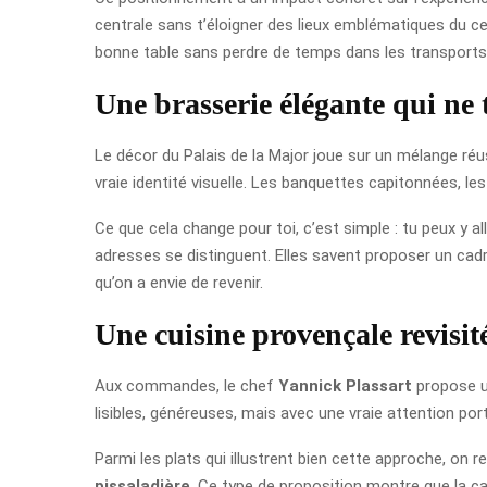
centrale sans t’éloigner des lieux emblématiques du cent
bonne table sans perdre de temps dans les transports
Une brasserie élégante qui ne 
Le décor du Palais de la Major joue sur un mélange réu
vraie identité visuelle. Les banquettes capitonnées, le
Ce que cela change pour toi, c’est simple : tu peux y 
adresses se distinguent. Elles savent proposer un cadre
qu’on a envie de revenir.
Une cuisine provençale revisit
Aux commandes, le chef
Yannick Plassart
propose un
lisibles, généreuses, mais avec une vraie attention port
Parmi les plats qui illustrent bien cette approche, on
pissaladière
. Ce type de proposition montre que la ca