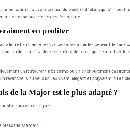
Major ne se limite pas aux sorties du week-end “classiques”. Il peut
r une adresse ouverte de dernière minute.
 vraiment en profiter
tion et ambiance festive, certaines attentes peuvent te faire pass
t une table le soir. La deuxième, c’est de croire que l’endroit reste 
es uniquement un restaurant très calme ou un dîner purement gastrono
En revanche, si tu veux un lieu vivant, élégant et polyvalent, tu es bi
ais de la Major est le plus adapté ?
ur plusieurs cas de figure :
e brasserie standard ;