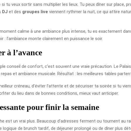
i tu veux sortir sans multiplier les lieux. Tu peux dîner sur place, p
es
DJ
et des
groupes live
viennent rythmer la nuit, ce qui attire natu
n moment calme à une ambiance plus intense, tu es exactement dans 
voir : l’ambiance monte clairement en puissance le soir.
r à l’avance
le conseil de confort, c’est souvent une vraie précaution. Le Palais d
epas et ambiance musicale. Résultat : les meilleures tables partent 
illeur créneau, d’éviter l’attente et de sécuriser ta soirée si tu vien
fiter du lieu dans de bonnes conditions, mieux vaut anticiper.
essante pour finir la semaine
he est un vrai plus. Beaucoup d’adresses ferment ou tournent au ralen
logique de brunch tardif, de déjeuner prolongé ou de dîner plus déte