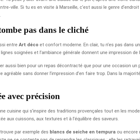
re-ville. Si tu es en visite à Marseille, c’est aussi le genre d’endr
.
tombe pas dans le cliché
ssi entre
Art déco
et confort moderne. En clair, tu n’es pas dans un
s lignes soignées et l’ambiance générale donnent une impression de lie
aller aussi bien pour un repas décontracté que pour une occasion un
 agréable sans donner l’impression d’en faire trop. Dans la majorité
ée avec précision
e cuisine qui s’inspire des traditions provençales tout en les modern
ée aux cuissons, aux textures et à l’équilibre des saveurs.
 retrouve par exemple des
blancs de seiche en tempura
ou encore
rte ne se contente pas de reprendre les classiques : elle les retrav