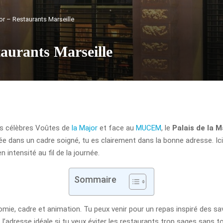
jor – Restaurants Marseille
taurants Marseille
es célèbres Voûtes de
la Major
et face au
MUCEM
, le
Palais de la M
rée dans un cadre soigné, tu es clairement dans la bonne adresse. Ici,
intensité au fil de la journée.
Sommaire
ronomie, cadre et animation. Tu peux venir pour un repas inspiré des s
l’adresse idéale si tu veux éviter les restaurants trop sages sans 