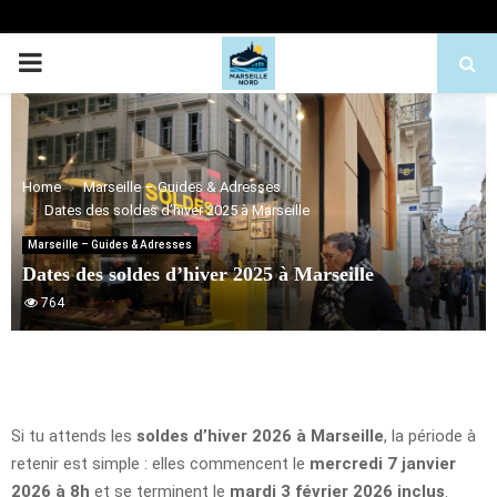
PRIMARY
MENU
Home
Marseille – Guides & Adresses
Dates des soldes d’hiver 2025 à Marseille
Marseille – Guides & Adresses
Dates des soldes d’hiver 2025 à Marseille
764
Si tu attends les
soldes d’hiver 2026 à Marseille
, la période à
retenir est simple : elles commencent le
mercredi 7 janvier
2026 à 8h
et se terminent le
mardi 3 février 2026 inclus
.