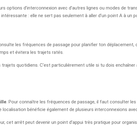
s options d’interconnexion avec d’autres lignes ou modes de transpo
ne intéressante : elle ne sert pas seulement à aller d’un point A à un p
onsulte les fréquences de passage pour planifier ton déplacement, car 
ps et évitera les trajets ratés.
trajets quotidiens. C’est particulièrement utile si tu dois enchaîner 
lle
. Pour connaître les fréquences de passage, il faut consulter les 
e localisation bénéficie également de plusieurs interconnexions avec
eur, cet arrêt peut devenir un point d’appui très pratique pour org