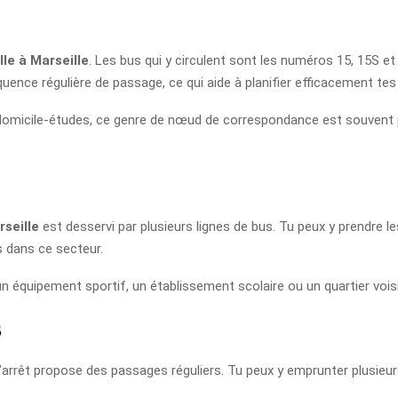
le à Marseille
. Les bus qui y circulent sont les numéros 15, 15S e
uence régulière de passage, ce qui aide à planifier efficacement tes
 domicile-études, ce genre de nœud de correspondance est souvent plus
rseille
est desservi par plusieurs lignes de bus. Tu peux y prendre le
s dans ce secteur.
e un équipement sportif, un établissement scolaire ou un quartier voisi
s
 l’arrêt propose des passages réguliers. Tu peux y emprunter plusieurs