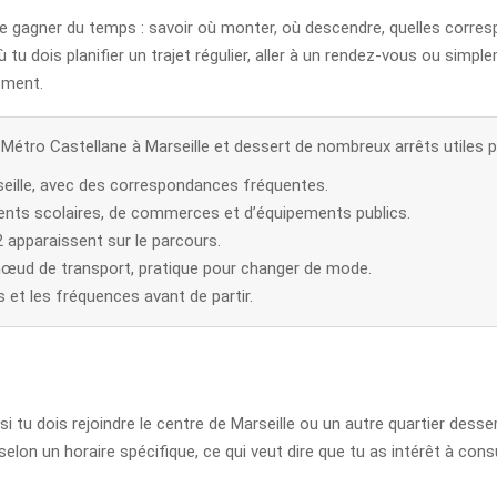
ire gagner du temps : savoir où monter, où descendre, quelles corres
ù tu dois planifier un trajet régulier, aller à un rendez-vous ou sim
rement.
 Métro Castellane à Marseille et dessert de nombreux arrêts utiles po
rseille, avec des correspondances fréquentes.
ents scolaires, de commerces et d’équipements publics.
/2 apparaissent sur le parcours.
nœud de transport, pratique pour changer de mode.
es et les fréquences avant de partir.
si tu dois rejoindre le centre de Marseille ou un autre quartier dess
selon un horaire spécifique, ce qui veut dire que tu as intérêt à consu