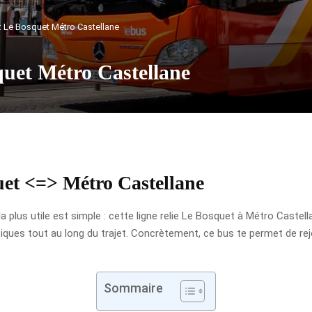
 : Le Bosquet Métro Castellane
quet Métro Castellane
uet <=> Métro Castellane
 la plus utile est simple : cette ligne relie Le Bosquet à Métro Caste
es tout au long du trajet. Concrètement, ce bus te permet de rejoin
Sommaire