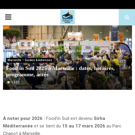
PRIMARY
MENU
Home
Marseille – Guides & Adresses
Food in Sud 2025 à Marseille : dates, horaires, programme, accès
Marseille – Guides & Adresses
Food in Sud 2025 à Marseille : dates, horaires,
programme, accès
1325
À noter pour 2026 :
Food’in Sud est devenu
Sirha
Méditerranée
et se tient du
15 au 17 mars 2026
au Parc
Chanot à Marseille.