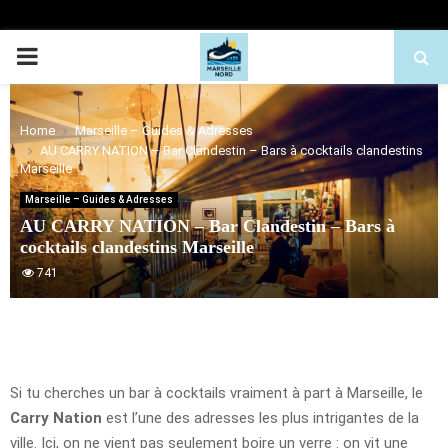
PRIMARY
MENU
Home
Marseille – Guides & Adresses
AU CARRY NATION – Bar Clandestin – Bars à cocktails clandestins
Marseille
Marseille – Guides & Adresses
AU CARRY NATION – Bar Clandestin – Bars à
cocktails clandestins Marseille
741
Si tu cherches un bar à cocktails vraiment à part à Marseille, le
Carry Nation
est l’une des adresses les plus intrigantes de la
ville. Ici, on ne vient pas seulement boire un verre : on vit une