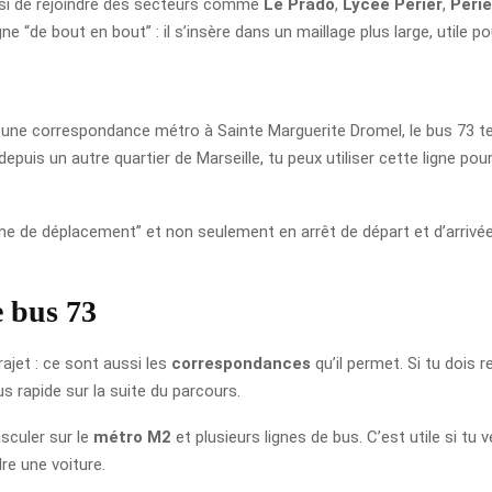
ussi de rejoindre des secteurs comme
Le Prado
,
Lycée Périer
,
Péri
ne “de bout en bout” : il s’insère dans un maillage plus large, utile
re une correspondance métro à Sainte Marguerite Dromel, le bus 73 te
depuis un autre quartier de Marseille, tu peux utiliser cette ligne pou
haîne de déplacement” et non seulement en arrêt de départ et d’arri
e bus 73
rajet : ce sont aussi les
correspondances
qu’il permet. Si tu dois r
s rapide sur la suite du parcours.
sculer sur le
métro M2
et plusieurs lignes de bus. C’est utile si tu v
re une voiture.