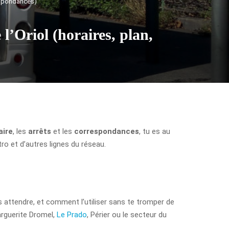
respondances)
l’Oriol (horaires, plan,
aire
, les
arrêts
et les
correspondances
, tu es au
ro et d’autres lignes du réseau.
s attendre, et comment l’utiliser sans te tromper de
Marguerite Dromel,
Le Prado
, Périer ou le secteur du