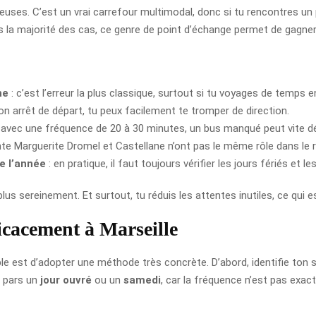
reuses. C’est un vrai carrefour multimodal, donc si tu rencontres u
ns la majorité des cas, ce genre de point d’échange permet de gagne
he
: c’est l’erreur la plus classique, surtout si tu voyages de temps 
on arrêt de départ, tu peux facilement te tromper de direction.
 avec une fréquence de 20 à 30 minutes, un bus manqué peut vite dés
nte Marguerite Dromel et Castellane n’ont pas le même rôle dans le 
e l’année
: en pratique, il faut toujours vérifier les jours fériés et le
lus sereinement. Et surtout, tu réduis les attentes inutiles, ce qui e
icacement à Marseille
mple est d’adopter une méthode très concrète. D’abord, identifie ton s
u pars un
jour ouvré
ou un
samedi
, car la fréquence n’est pas exac