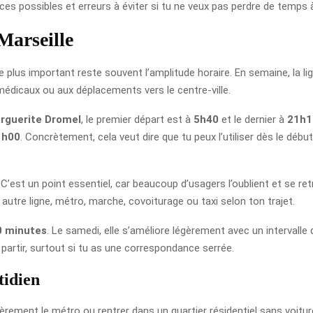
es possibles et erreurs à éviter si tu ne veux pas perdre de temps à 
Marseille
 le plus important reste souvent l’amplitude horaire. En semaine, la 
médicaux ou aux déplacements vers le centre-ville.
arguerite Dromel
, le premier départ est à
5h40
et le dernier à
21h1
1h00
. Concrètement, cela veut dire que tu peux l’utiliser dès le déb
. C’est un point essentiel, car beaucoup d’usagers l’oublient et se r
 : autre ligne, métro, marche, covoiturage ou taxi selon ton trajet.
0 minutes
. Le samedi, elle s’améliore légèrement avec un intervalle
de partir, surtout si tu as une correspondance serrée.
tidien
ièrement le métro ou rentrer dans un quartier résidentiel sans voiture