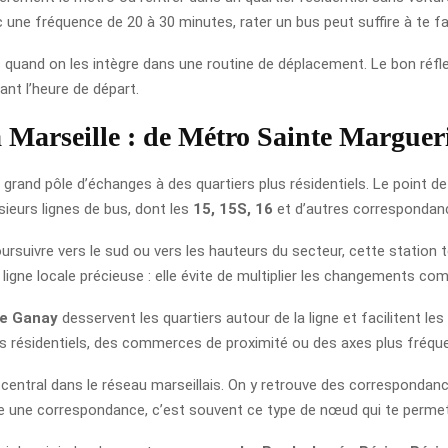
vec une fréquence de 20 à 30 minutes, rater un bus peut suffire à te fa
es quand on les intègre dans une routine de déplacement. Le bon réflex
ant l’heure de départ.
 à Marseille : de Métro Sainte Marguer
 un grand pôle d’échanges à des quartiers plus résidentiels. Le point d
sieurs lignes de bus, dont les
15, 15S, 16
et d’autres correspondance
ursuivre vers le sud ou vers les hauteurs du secteur, cette station 
gne locale précieuse : elle évite de multiplier les changements com
e Ganay
desservent les quartiers autour de la ligne et facilitent l
urs résidentiels, des commerces de proximité ou des axes plus fréqu
 central dans le réseau marseillais. On y retrouve des correspondan
te une correspondance, c’est souvent ce type de nœud qui te permet