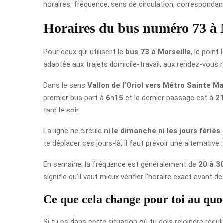
horaires, fréquence, sens de circulation, correspondanc
Horaires du bus numéro 73 à 
Pour ceux qui utilisent le
bus 73 à Marseille
, le point
adaptée aux trajets domicile-travail, aux rendez-vous 
Dans le sens
Vallon de l’Oriol vers Métro Sainte M
premier bus part à
6h15
et le dernier passage est à
2
tard le soir.
La ligne ne circule
ni le dimanche ni les jours fériés
te déplacer ces jours-là, il faut prévoir une alternative
En semaine, la fréquence est généralement de
20 à 3
signifie qu’il vaut mieux vérifier l’horaire exact avant 
Ce que cela change pour toi au quo
Si tu es dans cette situation où tu dois rejoindre régul