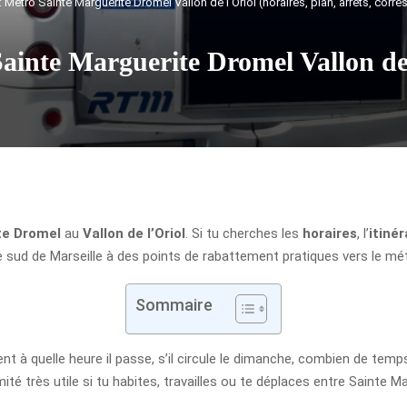
: Métro Sainte Marguerite Dromel Vallon de l’Oriol (horaires, plan, arrêts, cor
ainte Marguerite Dromel Vallon de 
te Dromel
au
Vallon de l’Oriol
. Si tu cherches les
horaires
, l’
itinér
e sud de Marseille à des points de rabattement pratiques vers le mét
Sommaire
t à quelle heure il passe, s’il circule le dimanche, combien de temp
mité très utile si tu habites, travailles ou te déplaces entre Sainte 