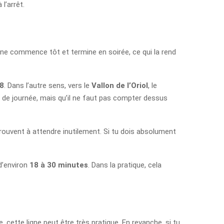
l’arrêt.
ligne commence tôt et termine en soirée, ce qui la rend
8
. Dans l’autre sens, vers le
Vallon de l’Oriol
, le
ut de journée, mais qu’il ne faut pas compter dessus
etrouvent à attendre inutilement. Si tu dois absolument
 d’environ
18 à 30 minutes
. Dans la pratique, cela
, cette ligne peut être très pratique. En revanche, si tu