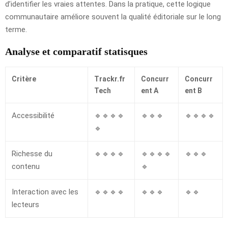
d’identifier les vraies attentes. Dans la pratique, cette logique
communautaire améliore souvent la qualité éditoriale sur le long
terme.
Analyse et comparatif statisques
Critère
Trackr.fr
Concurr
Concurr
Tech
ent A
ent B
Accessibilité
🔹🔹🔹🔹
🔹🔹🔹
🔹🔹🔹🔹
🔹
Richesse du
🔹🔹🔹🔹
🔹🔹🔹🔹
🔹🔹🔹
contenu
🔹
Interaction avec les
🔹🔹🔹🔹
🔹🔹🔹
🔹🔹
lecteurs