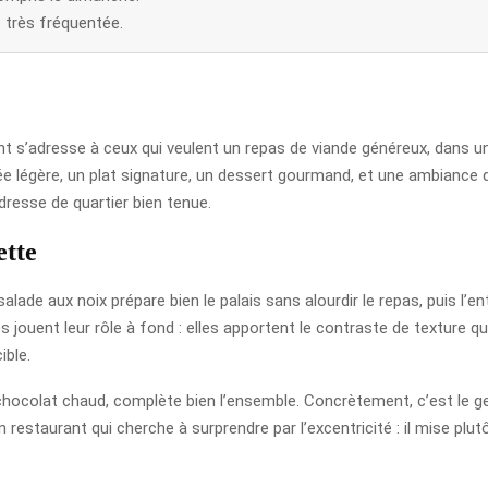
st très fréquentée.
ant s’adresse à ceux qui veulent un repas de viande généreux, dans un
rée légère, un plat signature, un dessert gourmand, et une ambiance
dresse de quartier bien tenue.
ette
salade aux noix prépare bien le palais sans alourdir le repas, puis l’
s jouent leur rôle à fond : elles apportent le contraste de texture qui
ible.
ocolat chaud, complète bien l’ensemble. Concrètement, c’est le genr
 restaurant qui cherche à surprendre par l’excentricité : il mise plut