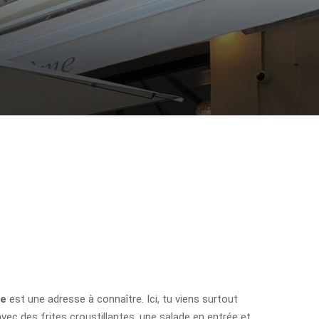
me
est une adresse à connaître. Ici, tu viens surtout
vec des frites croustillantes, une salade en entrée et