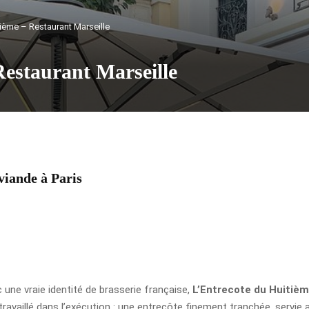
tième – Restaurant Marseille
Restaurant Marseille
 viande à Paris
 une vraie identité de brasserie française,
L’Entrecote du Huitiè
ravaillé dans l’exécution : une entrecôte finement tranchée, servie a