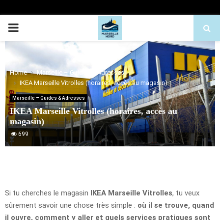
PRIMARY
MENU
Home
Marseille – Guides & Adresses
IKEA Marseille Vitrolles (horaires, accès au magasin)
Marseille – Guides & Adresses
IKEA Marseille Vitrolles (horaires, accès au
magasin)
699
Si tu cherches le magasin
IKEA Marseille Vitrolles
, tu veux
sûrement savoir une chose très simple :
où il se trouve, quand
il ouvre, comment y aller et quels services pratiques sont