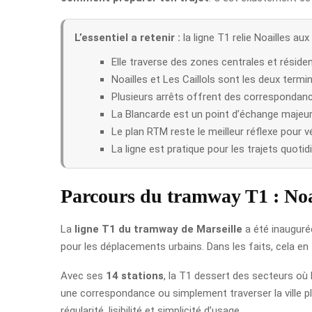
L’essentiel a retenir :
la ligne T1 relie Noailles au
Elle traverse des zones centrales et résident
Noailles et Les Caillols sont les deux termin
Plusieurs arrêts offrent des correspondanc
La Blancarde est un point d’échange majeur
Le plan RTM reste le meilleur réflexe pour vér
La ligne est pratique pour les trajets quoti
Parcours du tramway T1 : Noai
La
ligne T1 du tramway de Marseille
a été inaugurée 
pour les déplacements urbains. Dans les faits, cela en fa
Avec ses
14 stations
, la T1 dessert des secteurs où l
une correspondance ou simplement traverser la ville p
régularité, lisibilité et simplicité d’usage.