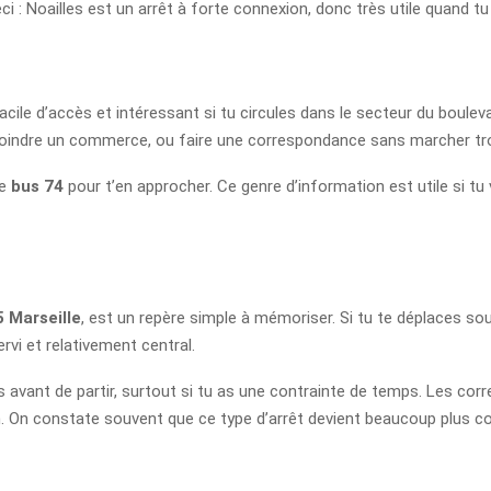
eci : Noailles est un arrêt à forte connexion, donc très utile quand t
facile d’accès et intéressant si tu circules dans le secteur du bouleva
il, rejoindre un commerce, ou faire une correspondance sans marcher t
le
bus 74
pour t’en approcher. Ce genre d’information est utile si tu v
 Marseille
, est un repère simple à mémoriser. Si tu te déplaces so
ervi et relativement central.
raires avant de partir, surtout si tu as une contrainte de temps. Les
on. On constate souvent que ce type d’arrêt devient beaucoup plus con