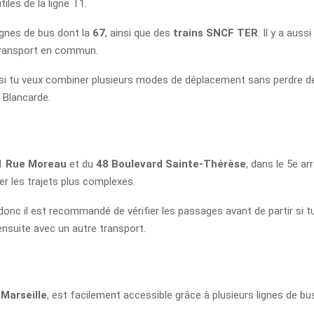
iles de la ligne T1.
lignes de bus dont la
67
, ainsi que des
trains SNCF TER
. Il y a auss
 transport en commun.
le si tu veux combiner plusieurs modes de déplacement sans perdre d
 Blancarde.
1 Rue Moreau
et du
48 Boulevard Sainte-Thérèse
, dans le 5e ar
er les trajets plus complexes.
onc il est recommandé de vérifier les passages avant de partir si tu
 ensuite avec un autre transport.
 Marseille
, est facilement accessible grâce à plusieurs lignes de bu