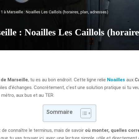
 à Marseille : Noailles Les Caillols (horaires, plan, adresses)
lle : Noailles Les Caillols (horaire
de Marseille
, tu es au bon endroit. Cette ligne relie
Noailles
aux
Ca
 pôles d’échanges. Concrètement, c’est une solution pratique si tu ve
 métro, aux bus et au TER.
Sommaire
t de connaître le terminus, mais de savoir
où monter, quelles corr
ue tu vas trouver ici, avec une lecture simple, utile et directement 