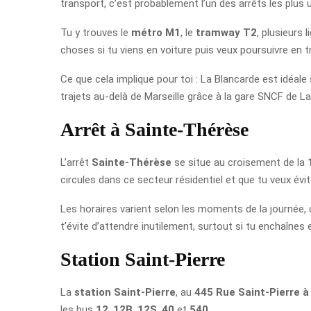
transport, c’est probablement l’un des arrêts les plus ut
Tu y trouves le
métro M1
, le
tramway T2
, plusieurs 
choses si tu viens en voiture puis veux poursuivre en
Ce que cela implique pour toi : La Blancarde est idéa
trajets au-delà de Marseille grâce à la gare SNCF de La
Arrêt à Sainte-Thérèse
L’arrêt
Sainte-Thérèse
se situe au croisement de la
circules dans ce secteur résidentiel et que tu veux évit
Les horaires varient selon les moments de la journée, d
t’évite d’attendre inutilement, surtout si tu enchaînes
Station Saint-Pierre
La
station Saint-Pierre
, au
445 Rue Saint-Pierre à
les bus
12
,
12B
,
12S
,
40
et
540
.