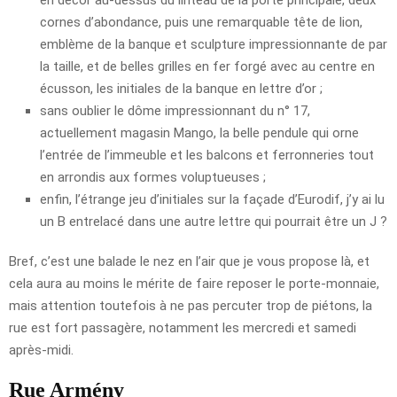
en décor au-dessus du linteau de la porte principale, deux
cornes d’abondance, puis une remarquable tête de lion,
emblème de la banque et sculpture impressionnante de par
la taille, et de belles grilles en fer forgé avec au centre en
écusson, les initiales de la banque en lettre d’or ;
sans oublier le dôme impressionnant du n° 17,
actuellement magasin Mango, la belle pendule qui orne
l’entrée de l’immeuble et les balcons et ferronneries tout
en arrondis aux formes voluptueuses ;
enfin, l’étrange jeu d’initiales sur la façade d’Eurodif, j’y ai lu
un B entrelacé dans une autre lettre qui pourrait être un J ?
Bref, c’est une balade le nez en l’air que je vous propose là, et
cela aura au moins le mérite de faire reposer le porte-monnaie,
mais attention toutefois à ne pas percuter trop de piétons, la
rue est fort passagère, notamment les mercredi et samedi
après-midi.
Rue Armény