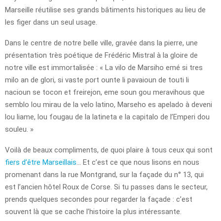
Marseille réutilise ses grands bâtiments historiques au lieu de
les figer dans un seul usage.
Dans le centre de notre belle ville, gravée dans la pierre, une
présentation très poétique de Frédéric Mistral à la gloire de
notre ville est immortalisée : « La vilo de Marsiho emé si tres
milo an de glori, si vaste port ounte li pavaioun de touti li
nacioun se tocon et freirejon, eme soun gou meravihous que
semblo lou mirau de la velo latino, Marseho es apelado à deveni
lou liame, lou fougau de la latineta e la capitalo de l’Emperi dou
souleu. »
Voilà de beaux compliments, de quoi plaire à tous ceux qui sont
fiers d’être Marseillais
… Et c’est ce que nous lisons en nous
promenant dans la rue Montgrand, sur la façade du n° 13, qui
est l’ancien hôtel Roux de Corse. Si tu passes dans le secteur,
prends quelques secondes pour regarder la façade : c’est
souvent là que se cache l’histoire la plus intéressante.