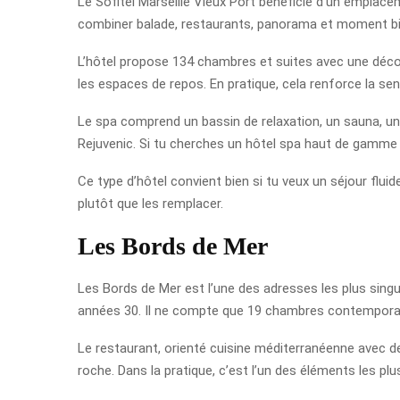
Le Sofitel Marseille Vieux Port bénéficie d’un emplace
combiner balade, restaurants, panorama et moment bi
L’hôtel propose 134 chambres et suites avec une décor
les espaces de repos. En pratique, cela renforce la sen
Le spa comprend un bassin de relaxation, un sauna, un
Rejuvenic. Si tu cherches un hôtel spa haut de gamme 
Ce type d’hôtel convient bien si tu veux un séjour fluid
plutôt que les remplacer.
Les Bords de Mer
Les Bords de Mer est l’une des adresses les plus singul
années 30. Il ne compte que 19 chambres contemporain
Le restaurant, orienté cuisine méditerranéenne avec de
roche. Dans la pratique, c’est l’un des éléments les plus