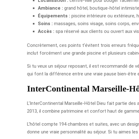
Localisation :
centre-ville pour bouger facilemen
Ambiance :
grand hôtel, boutique-hôtel intimiste
Équipements :
piscine intérieure ou extérieure,
Soins :
massages, soins visage, soins corps, enve
Accès :
spa réservé aux clients ou ouvert aux visi
Concrètement, ces points t’évitent trois erreurs fréque
inclut forcément une grande piscine et plusieurs cabines
Si tu veux un séjour reposant, il est recommandé de vér
qui font la différence entre une vraie pause bien-être 
InterContinental Marseille-Hô
L’InterContinental Marseille-Hôtel Dieu fait partie des
2013, il combine patrimoine et confort haut de gamme. 
L’hôtel compte 194 chambres et suites, avec un design 
donne une vraie personnalité au séjour. Si tu aimes les