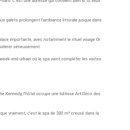
Pharo. C’est une adresse qui convient bien si tu veux
x galets prolongent l’ambiance littorale jusque dans
lace importante, avec notamment le rituel visage Or
sidérer sérieusement.
n week-end urbain où le spa vient compléter les visites
iche Kennedy, l’hôtel occupe une bâtisse Art Déco des
rque vraiment, c’est le spa de 300 m² creusé dans la