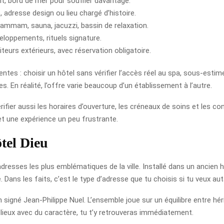
t, bord de mer pour souffler davantage.
, adresse design ou lieu chargé d’histoire.
 hammam, sauna, jacuzzi, bassin de relaxation.
loppements, rituels signature.
teurs extérieurs, avec réservation obligatoire.
ntes : choisir un hôtel sans vérifier l’accès réel au spa, sous-estim
. En réalité, l’offre varie beaucoup d’un établissement à l’autre.
ifier aussi les horaires d’ouverture, les créneaux de soins et les c
et une expérience un peu frustrante.
tel Dieu
 adresses les plus emblématiques de la ville. Installé dans un ancien
Dans les faits, c’est le type d’adresse que tu choisis si tu veux au
signé Jean-Philippe Nuel. L’ensemble joue sur un équilibre entre hér
 lieux avec du caractère, tu t’y retrouveras immédiatement.