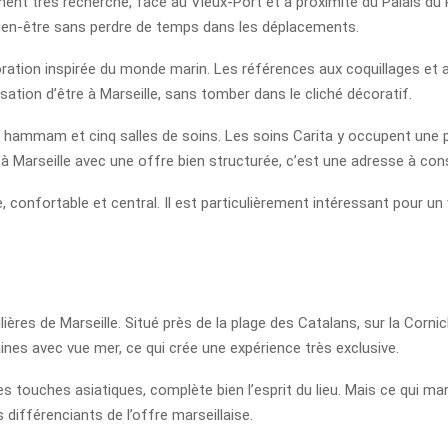
ment très recherché, face au Vieux-Port et à proximité du Palais du 
en-être sans perdre de temps dans les déplacements.
ation inspirée du monde marin. Les références aux coquillages et au
sation d’être à Marseille, sans tomber dans le cliché décoratif.
 hammam et cinq salles de soins. Les soins Carita y occupent une p
à Marseille avec une offre bien structurée, c’est une adresse à con
e, confortable et central. Il est particulièrement intéressant pour u
ières de Marseille. Situé près de la plage des Catalans, sur la Corn
es avec vue mer, ce qui crée une expérience très exclusive.
s touches asiatiques, complète bien l’esprit du lieu. Mais ce qui ma
 différenciants de l’offre marseillaise.