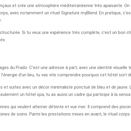
ovençaux et crée une atmosphère méditerranéenne très apaisante. On
orps, avec notamment un rituel Signature myBlend. En pratique, c’es
.
structurée. Si tu veux une expérience très complète, c’est un bon choi
tés.
lages du Prado. C’est une adresse à part, avec une identité visuelle 
’énergie d’un lieu, tu vas vite comprendre pourquoi cet hôtel sort du
 et suites avec un décor minimaliste ponctué de bleu et de jaune. 
seulement un hôtel spa, tu as aussi un cadre qui participe à la sen
nnes qui veulent alterner détente et vue mer. Il comprend des piscin
bines de soins. Parmi les prestations mises en avant, le rituel cor