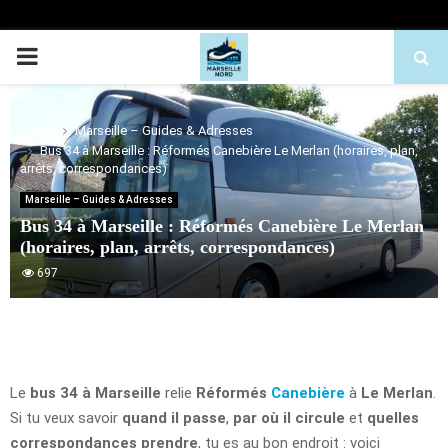
PRIMARY
MENU
Home
Marseille – Guides & Adresses
Bus 34 à Marseille : Réformés Canebière Le Merlan (horaires, plan,
arrêts, correspondances)
Marseille – Guides & Adresses
Bus 34 à Marseille : Réformés Canebière Le Merlan
(horaires, plan, arrêts, correspondances)
697
Le
bus 34 à Marseille
relie
Réformés
Canebière
à
Le Merlan
.
Si tu veux savoir
quand il passe
,
par où il circule
et
quelles
correspondances prendre
, tu es au bon endroit : voici