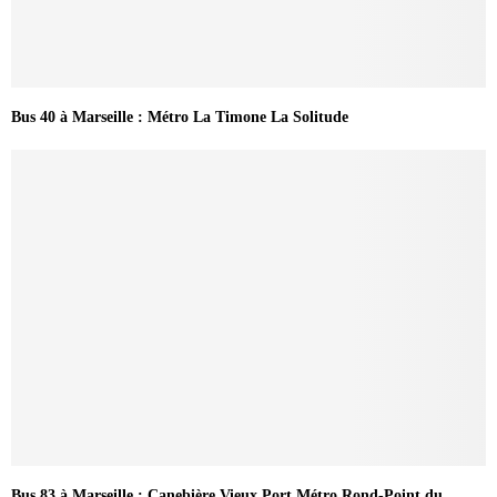
Bus 40 à Marseille : Métro La Timone La Solitude
Bus 83 à Marseille : Canebière Vieux Port Métro Rond-Point du