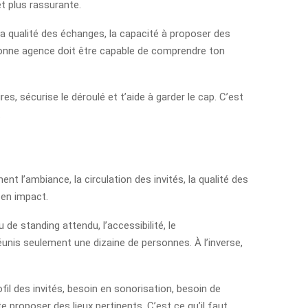
t plus rassurante.
 la qualité des échanges, la capacité à proposer des
bonne agence doit être capable de comprendre ton
es, sécurise le déroulé et t’aide à garder le cap. C’est
.
ment l’ambiance, la circulation des invités, la qualité des
 en impact.
 de standing attendu, l’accessibilité, le
 réunis seulement une dizaine de personnes. À l’inverse,
fil des invités, besoin en sonorisation, besoin de
 proposer des lieux pertinents. C’est ce qu’il faut