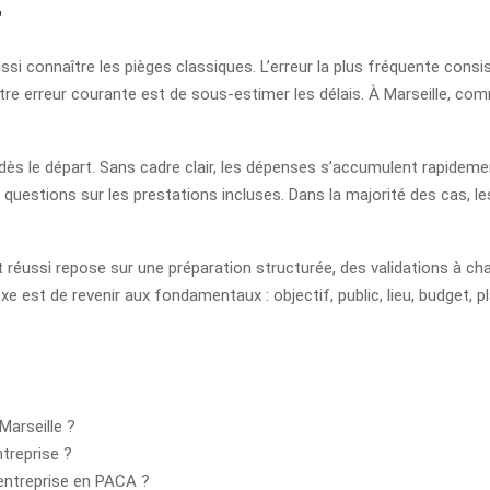
r
si connaître les pièges classiques. L’erreur la plus fréquente consis
re erreur courante est de sous-estimer les délais. À Marseille, com
ès le départ. Sans cadre clair, les dépenses s’accumulent rapidement 
e questions sur les prestations incluses. Dans la majorité des cas, 
t réussi repose sur une préparation structurée, des validations à c
exe est de revenir aux fondamentaux : objectif, public, lieu, budget
Marseille ?
treprise ?
entreprise en PACA ?