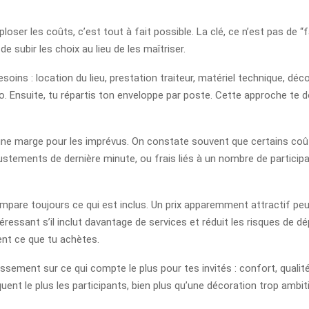
loser les coûts, c’est tout à fait possible. La clé, ce n’est pas de 
e subir les choix au lieu de les maîtriser.
esoins : location du lieu, prestation traiteur, matériel technique, d
éo. Ensuite, tu répartis ton enveloppe par poste. Cette approche te d
ir une marge pour les imprévus. On constate souvent que certains co
stements de dernière minute, ou frais liés à un nombre de participa
ompare toujours ce qui est inclus. Un prix apparemment attractif p
téressant s’il inclut davantage de services et réduit les risques de 
nt ce que tu achètes.
sement sur ce qui compte le plus pour tes invités : confort, qualité de
nt le plus les participants, bien plus qu’une décoration trop ambi