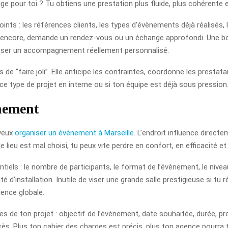
ge pour toi ? Tu obtiens une prestation plus fluide, plus cohérente e
points : les références clients, les types d’évènements déjà réalisés,
ites encore, demande un rendez-vous ou un échange approfondi. Une 
poser un accompagnement réellement personnalisé.
e “faire joli”. Elle anticipe les contraintes, coordonne les prestatair
r ce type de projet en interne ou si ton équipe est déjà sous pression
ènement
 veux
organiser un évènement à Marseille
. L’endroit influence directe
 lieu est mal choisi, tu peux vite perdre en confort, en efficacité et
ntiels : le nombre de participants, le format de l’évènement, le niveau
é d’installation. Inutile de viser une grande salle prestigieuse si tu
ience globale.
es de ton projet : objectif de l’évènement, date souhaitée, durée, pro
ès. Plus ton cahier des charges est précis, plus ton agence pourra te