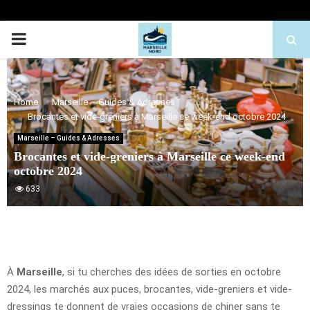
PRIMARY
MENU
Home
Marseille – Guides & Adresses
Brocantes et vide-greniers à Marseille ce week-end octobre 2024
Marseille – Guides & Adresses
Brocantes et vide-greniers à Marseille ce week-end
octobre 2024
633
À
Marseille
, si tu cherches des idées de sorties en octobre
2024, les marchés aux puces, brocantes, vide-greniers et vide-
dressings te donnent de vraies occasions de chiner sans te