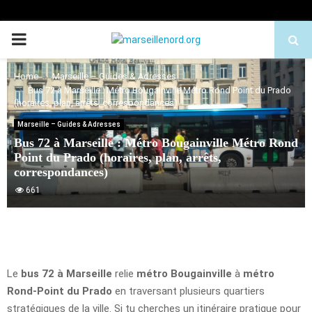
PRIMARY
MENU
Home
Marseille – Guides & Adresses
Bus 72 à Marseille : Métro Bougainville Métro Rond Point du Prado
(horaires, plan, arrêts, correspondances)
Marseille – Guides & Adresses
Bus 72 à Marseille : Métro Bougainville Métro Rond
Point du Prado (horaires, plan, arrêts,
correspondances)
661
Le
bus 72 à Marseille
relie
métro Bougainville
à
métro
Rond-Point du Prado
en traversant plusieurs quartiers
stratégiques de la ville. Si tu cherches un itinéraire pratique pour