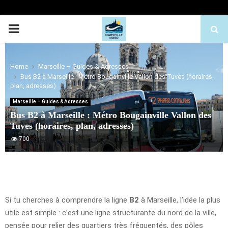
PRIMARY
MENU
Home
Marseille – Guides & Adresses
Bus B2 à Marseille : Métro Bougainville Vallon des Tuves (horaires,
plan, adresses)
Marseille – Guides & Adresses
Bus B2 à Marseille : Métro Bougainville Vallon des
Tuves (horaires, plan, adresses)
700
Si tu cherches à comprendre la ligne
B2
à Marseille, l’idée la plus
utile est simple : c’est une ligne structurante du nord de la ville,
pensée pour relier des quartiers très fréquentés, des pôles