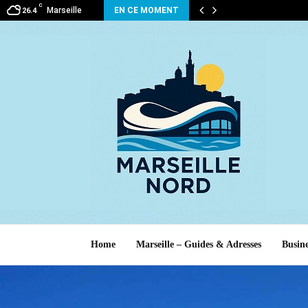
C
Marseille
EN CE MOMENT
26.4
Home
Marseille – Guides & Adresses
Busine