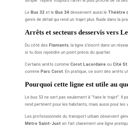
simple : repère toujours l’arrêt le plus proche de ta dest
Le
Bus 32
et le
Bus 34
desservent aussi le
Théâtre 
genre de détail qui rend un trajet plus fluide dans la pra
Arrêts et secteurs desservis vers L
Du côté des
Flamants
, la ligne s’inscrit dans un rés
si tu dois rejoindre un point précis du quartier.
Certains arrêts comme
Corot Lacordaire
ou
Cité St
comme
Parc Corot
. En pratique, ce sont des arrêts 
Pourquoi cette ligne est utile au qu
Le bus 53 ne sert pas seulement à “faire le trajet”. Il 
rend pertinent pour les habitants, mais aussi pour les 
Les professionnels du transport urbain observent génér
Métro Saint-Just
en fait clairement une ligne pratiq