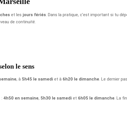
Marseille
ches
et les
jours fériés
. Dans la pratique, c’est important si tu 
iveau de continuité.
elon le sens
 semaine
, à
5h45 le samedi
et à
6h20 le dimanche
. Le dernier p
 :
4h50 en semaine
,
5h30 le samedi
et
6h05 le dimanche
. La fi