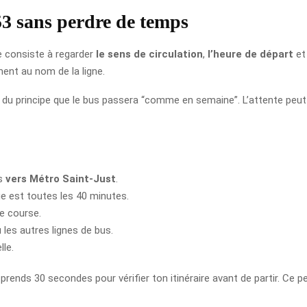
53 sans perdre de temps
xe consiste à regarder
le sens de circulation
,
l’heure de départ
e
ment au nom de la ligne.
as du principe que le bus passera “comme en semaine”. L’attente peu
ns
vers Métro Saint-Just
.
ge est toutes les 40 minutes.
re course.
les autres lignes de bus.
lle.
tu prends 30 secondes pour vérifier ton itinéraire avant de partir. Ce