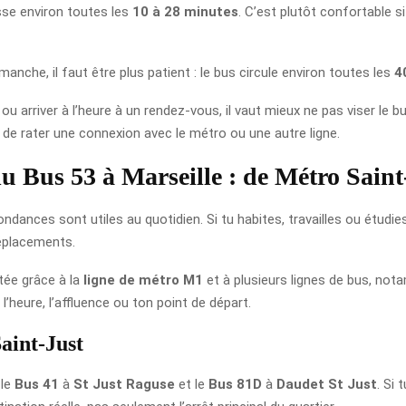
asse environ toutes les
10 à 28 minutes
. C’est plutôt confortable si
dimanche, il faut être plus patient : le bus circule environ toutes les
4
 arriver à l’heure à un rendez-vous, il vaut mieux ne pas viser le b
e de rater une connexion avec le métro ou une autre ligne.
 du Bus 53 à Marseille : de Métro Sain
dances sont utiles au quotidien. Si tu habites, travailles ou étudies
déplacements.
tée grâce à la
ligne de métro M1
et à plusieurs lignes de bus, no
l’heure, l’affluence ou ton point de départ.
aint-Just
 le
Bus 41
à
St Just Raguse
et le
Bus 81D
à
Daudet St Just
. Si