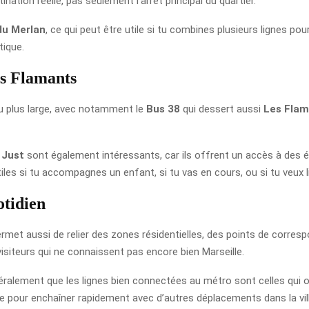
ination réelle, pas seulement l’arrêt principal du quartier.
du Merlan
, ce qui peut être utile si tu combines plusieurs lignes p
tique.
es Flamants
eau plus large, avec notamment le
Bus 38
qui dessert aussi
Les Flam
 Just
sont également intéressants, car ils offrent un accès à des 
utiles si tu accompagnes un enfant, si tu vas en cours, ou si tu veux
otidien
permet aussi de relier des zones résidentielles, des points de correspo
visiteurs qui ne connaissent pas encore bien Marseille.
alement que les lignes bien connectées au métro sont celles qui offr
ue pour enchaîner rapidement avec d’autres déplacements dans la vill