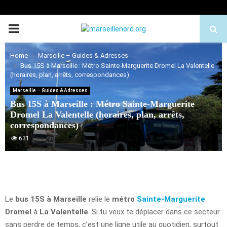
PRIMARY
MENU
Home
Marseille – Guides & Adresses
Bus 15S à Marseille : Métro Sainte-Marguerite Dromel La Valentelle
(horaires, plan, arrêts, correspondances)
Marseille – Guides & Adresses
Bus 15S à Marseille : Métro Sainte-Marguerite
Dromel La Valentelle (horaires, plan, arrêts,
correspondances)
631
Le
bus 15S à Marseille
relie le
métro
Sainte-Marguerite
Dromel
à
La Valentelle
. Si tu veux te déplacer dans ce secteur
sans perdre de temps, c’est une ligne utile au quotidien, surtout