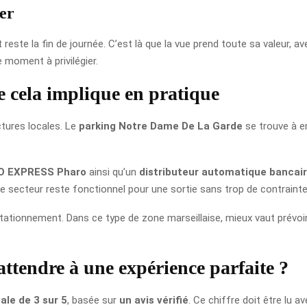
er
t reste la fin de journée. C’est là que la vue prend toute sa valeur,
e moment à privilégier.
e cela implique en pratique
ctures locales. Le
parking Notre Dame De La Garde
se trouve à e
O EXPRESS Pharo
ainsi qu’un
distributeur automatique bancai
 le secteur reste fonctionnel pour une sortie sans trop de contrainte
t le stationnement. Dans ce type de zone marseillaise, mieux vaut prév
y attendre à une expérience parfaite ?
ale de 3 sur 5
, basée sur
un avis vérifié
. Ce chiffre doit être lu a