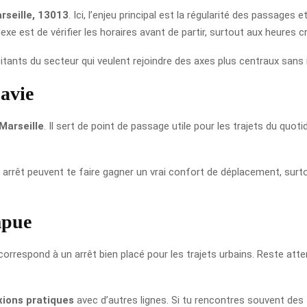
rseille, 13013
. Ici, l’enjeu principal est la régularité des passages 
e est de vérifier les horaires avant de partir, surtout aux heures c
bitants du secteur qui veulent rejoindre des axes plus centraux sans
avie
Marseille
. Il sert de point de passage utile pour les trajets du qu
et arrêt peuvent te faire gagner un vrai confort de déplacement, surt
mpue
orrespond à un arrêt bien placé pour les trajets urbains. Reste att
xions pratiques
avec d’autres lignes. Si tu rencontres souvent des