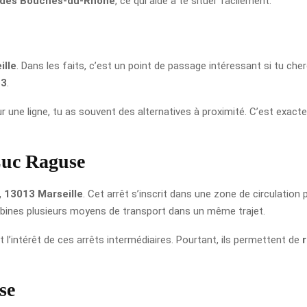
l des Bouches-du-Rhône
, ce qui aide à te situer facilement.
ille
. Dans les faits, c’est un point de passage intéressant si tu ch
53
.
r une ligne, tu as souvent des alternatives à proximité. C’est exacte
Luc Raguse
 13013 Marseille
. Cet arrêt s’inscrit dans une zone de circulation
ombines plusieurs moyens de transport dans un même trajet.
’intérêt de ces arrêts intermédiaires. Pourtant, ils permettent de
se