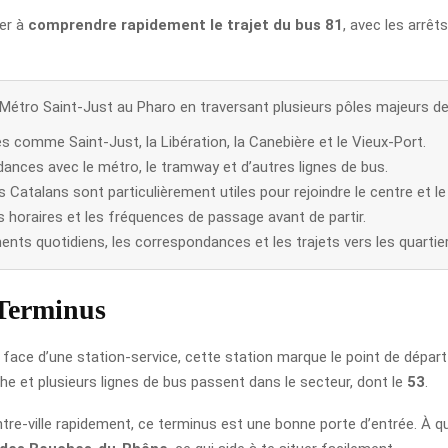
der à
comprendre rapidement le trajet du bus 81
, avec les arrêt
e Métro Saint-Just au Pharo en traversant plusieurs pôles majeurs de
 comme Saint-Just, la Libération, la Canebière et le Vieux-Port.
ances avec le métro, le tramway et d’autres lignes de bus.
Catalans sont particulièrement utiles pour rejoindre le centre et le l
r les horaires et les fréquences de passage avant de partir.
nts quotidiens, les correspondances et les trajets vers les quartie
 Terminus
n face d’une station-service, cette station marque le point de dépar
e et plusieurs lignes de bus passent dans le secteur, dont le
53
.
centre-ville rapidement, ce terminus est une bonne porte d’entrée. À