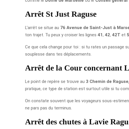
comme le
Dôme de Marseille
ou le
Conseil généra
Arrêt St Just Raguse
L’arrêt se situe au
76 Avenue de Saint-Just à Marse
ton trajet. Tu peux y croiser les lignes
41
,
42
,
42T
et
Ce que cela change pour toi : si tu rates un passage su
souplesse dans tes déplacements.
Arrêt de la Cour concernant 
Le point de repère se trouve au
3 Chemin de Raguse,
pratique, ce type de station est surtout utile si tu c
On constate souvent que les voyageurs sous-estiment l
ne pars pas du terminus.
Arrêt des chutes à Lavie Ragu