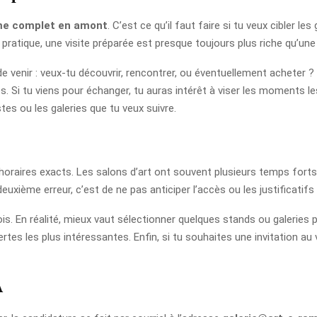
me complet en amont
. C’est ce qu’il faut faire si tu veux cibler le
 pratique, une visite préparée est presque toujours plus riche qu’une 
 venir : veux-tu découvrir, rencontrer, ou éventuellement acheter ? 
. Si tu viens pour échanger, tu auras intérêt à viser les moments le
istes ou les galeries que tu veux suivre.
les horaires exacts. Les salons d’art ont souvent plusieurs temps for
uxième erreur, c’est de ne pas anticiper l’accès ou les justificatifs d
ois. En réalité, mieux vaut sélectionner quelques stands ou galeries p
tes les plus intéressantes. Enfin, si tu souhaites une invitation au v
A