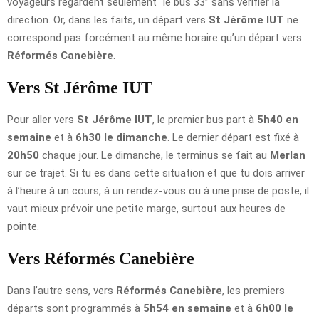
voyageurs regardent seulement “le bus 33” sans vérifier la
direction. Or, dans les faits, un départ vers
St Jérôme IUT
ne
correspond pas forcément au même horaire qu’un départ vers
Réformés Canebière
.
Vers St Jérôme IUT
Pour aller vers
St Jérôme IUT
, le premier bus part à
5h40 en
semaine
et à
6h30 le dimanche
. Le dernier départ est fixé à
20h50
chaque jour. Le dimanche, le terminus se fait au
Merlan
sur ce trajet. Si tu es dans cette situation et que tu dois arriver
à l’heure à un cours, à un rendez-vous ou à une prise de poste, il
vaut mieux prévoir une petite marge, surtout aux heures de
pointe.
Vers Réformés Canebière
Dans l’autre sens, vers
Réformés Canebière
, les premiers
départs sont programmés à
5h54 en semaine
et à
6h00 le