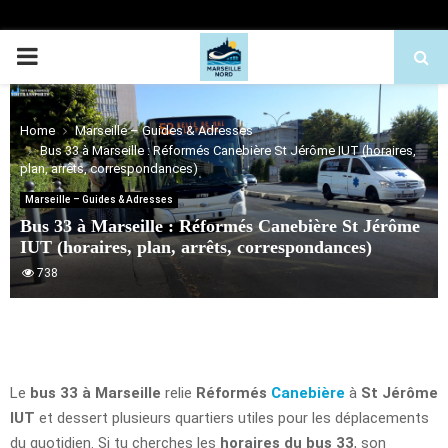
PRIMARY
MENU
Home
Marseille – Guides & Adresses
Bus 33 à Marseille : Réformés Canebière St Jérôme IUT (horaires,
plan, arrêts, correspondances)
Marseille – Guides & Adresses
Bus 33 à Marseille : Réformés Canebière St Jérôme
IUT (horaires, plan, arrêts, correspondances)
738
Le
bus 33 à Marseille
relie
Réformés
Canebière
à
St Jérôme
IUT
et dessert plusieurs quartiers utiles pour les déplacements
du quotidien. Si tu cherches les
horaires du bus 33
, son