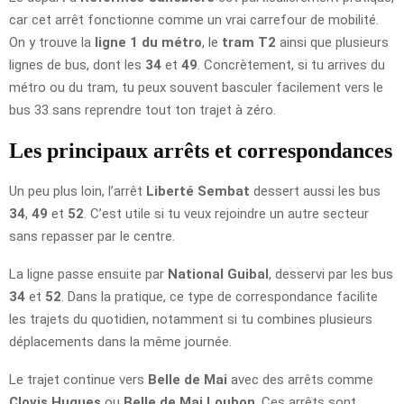
car cet arrêt fonctionne comme un vrai carrefour de mobilité.
On y trouve la
ligne 1 du métro
, le
tram T2
ainsi que plusieurs
lignes de bus, dont les
34
et
49
. Concrètement, si tu arrives du
métro ou du tram, tu peux souvent basculer facilement vers le
bus 33 sans reprendre tout ton trajet à zéro.
Les principaux arrêts et correspondances
Un peu plus loin, l’arrêt
Liberté Sembat
dessert aussi les bus
34
,
49
et
52
. C’est utile si tu veux rejoindre un autre secteur
sans repasser par le centre.
La ligne passe ensuite par
National Guibal
, desservi par les bus
34
et
52
. Dans la pratique, ce type de correspondance facilite
les trajets du quotidien, notamment si tu combines plusieurs
déplacements dans la même journée.
Le trajet continue vers
Belle de Mai
avec des arrêts comme
Clovis Hugues
ou
Belle de Mai Loubon
. Ces arrêts sont