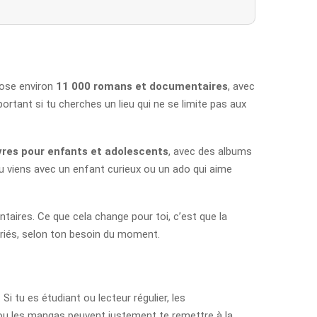
opose environ
11 000 romans et documentaires
, avec
rtant si tu cherches un lieu qui ne se limite pas aux
ivres pour enfants et adolescents
, avec des albums
i tu viens avec un enfant curieux ou un ado qui aime
aires. Ce que cela change pour toi, c’est que la
variés, selon ton besoin du moment.
 tu es étudiant ou lecteur régulier, les
 ou les mangas peuvent justement te remettre à la