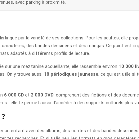
enues, avec parking à proximité.
istingue par la variété de ses collections. Pour les adultes, elle pr
s caractères, des bandes dessinées et des mangas. Ce point est impo
mats adaptés à différents profils de lecture.
llée sur une mezzanine accueillante, elle rassemble environ
10 000 l
as. On y trouve aussi
18 périodiques jeunesse
, ce qui est utile s
on
6 000 CD
et
2 000 DVD
, comprenant des fictions et des document
res : elle te permet aussi d’accéder à des supports culturels plus 
 ?
er un enfant avec des albums, des contes et des bandes dessinées. Si
r tes recherches. Et si tu lis peu, les formats en gros caractères