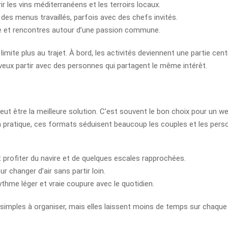
ir les vins méditerranéens et les terroirs locaux.
 des menus travaillés, parfois avec des chefs invités.
e et rencontres autour d’une passion commune.
imite plus au trajet. À bord, les activités deviennent une partie centr
u veux partir avec des personnes qui partagent le même intérêt.
eut être la meilleure solution. C’est souvent le bon choix pour un 
n pratique, ces formats séduisent beaucoup les couples et les person
t profiter du navire et de quelques escales rapprochées.
r changer d’air sans partir loin.
hme léger et vraie coupure avec le quotidien.
simples à organiser, mais elles laissent moins de temps sur chaque esca