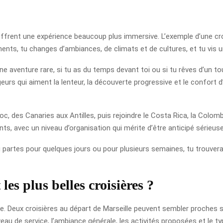
 offrent une expérience beaucoup plus immersive. L’exemple d’une cr
inents, tu changes d’ambiances, de climats et de cultures, et tu vis
une aventure rare, si tu as du temps devant toi ou si tu rêves d’un to
eurs qui aiment la lenteur, la découverte progressive et le confor
, des Canaries aux Antilles, puis rejoindre le Costa Rica, la Colombie, 
ts, avec un niveau d’organisation qui mérite d’être anticipé sérieu
u partes pour quelques jours ou pour plusieurs semaines, tu trouve
es plus belles croisières ?
 Deux croisières au départ de Marseille peuvent sembler proches sur
iveau de service, l’ambiance générale, les activités proposées et le typ