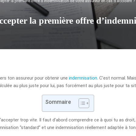
cepter la première offre d’indemnisation de votre assureur en cas d’accident ?
ccepter la première offre d’indemni
vers ton assureur pour obtenir une
indemnisation
. C’est normal. Mais
lculée au plus juste pour lui, pas forcément au plus juste pour ta sit
Sommaire
 d’accepter trop vite. Il faut d’abord comprendre ce à quoi tu as droi
demnisation “standard” et une indemnisation réellement adaptée à ton 