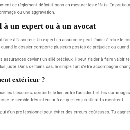
ment de règlement définitif sans en mesurer les effets. En pratiqu
dommage ou une aggravation.
el à un expert ou à un avocat
l face à l’assureur. Un expert en assurance peut t’aider à relire le con
 quand le dossier comporte plusieurs postes de préjudice ou quand 
s assurances devient un allié précieux. Il peut t’aider à faire valoir t
lus juste. Dans certains cas, le simple fait d’être accompagné chang
nt extérieur ?
mise les blessures, conteste le lien entre l’accident et tes dommag
oposé te semble très inférieur à ce que tes justificatifs montrent.
ppui d’un professionnel peut éviter des erreurs coûteuses. Tu gagnes en