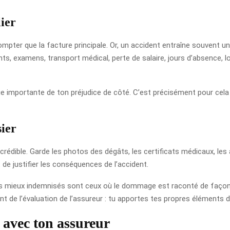
lier
ompter que la facture principale. Or, un accident entraîne souvent u
, examens, transport médical, perte de salaire, jours d’absence, l
rtie importante de ton préjudice de côté. C’est précisément pour cel
sier
dible. Garde les photos des dégâts, les certificats médicaux, les ar
 de justifier les conséquences de l’accident.
 les mieux indemnisés sont ceux où le dommage est raconté de façon
nt de l’évaluation de l’assureur : tu apportes tes propres éléments
 avec ton assureur